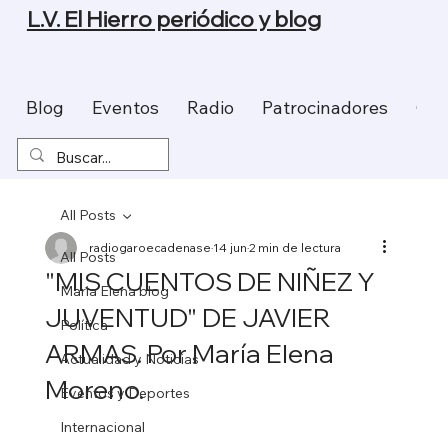
L.V. El Hierro periódico y blog
Blog
Eventos
Radio
Patrocinadores
Con
All Posts
radiogaroecadenase
14 jun
2 min de lectura
All Posts
"MIS CUENTOS DE NIÑEZ Y
Maria Elena blog
JUVENTUD" DE JAVIER
Política
ARMAS. Por María Elena
Actualidad y Noticias
Moreno.
Eventos y Deportes
Internacional