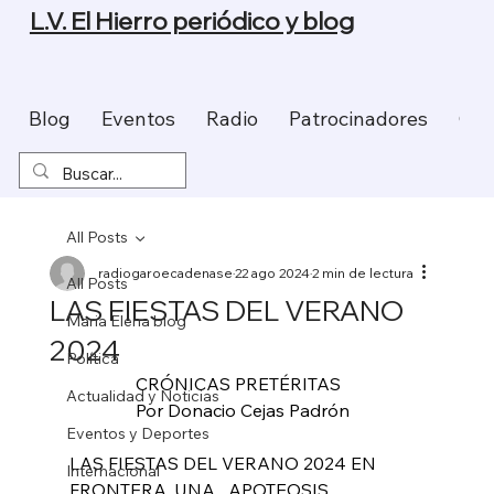
L.V. El Hierro periódico y blog
Blog
Eventos
Radio
Patrocinadores
Con
All Posts
radiogaroecadenase
22 ago 2024
2 min de lectura
All Posts
LAS FIESTAS DEL VERANO
Maria Elena blog
2024
Política
               CRÓNICAS PRETÉRITAS
Actualidad y Noticias
               Por Donacio Cejas Padrón
Eventos y Deportes
LAS FIESTAS DEL VERANO 2024 EN 
Internacional
FRONTERA, UNA   APOTEOSIS.   