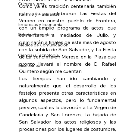
Cultura y Arte
Como ya es tradición centenaria, también 
este año se celebraron Las Fiestas del 
Turismo y Naturaleza
Verano en nuestro pueblo de Frontera, 
Empresas y Economía
con un amplio programa de actos, que 
Salud y Bienestar
comenzaron a mediados de Julio, y 
culminarán a finales de este mes de agosto 
Medios de Comunicación
con la subida de San Salvador, y La Fiesta 
Ciencia y Tecnología
de La Vendimia en Merese, en la  Plaza que 
pronto llevará el nombre de D. Rafael 
Miscelánea
Quintero según me cuentan.
Los tiempos han ido cambiando y 
naturalmente que, el desarrollo de los 
festejos presenta otras características en 
algunos aspectos, pero lo fundamental 
pervive, cual es la devoción a La Virgen de 
Candelaria y San Lorenzo, La bajada de 
San Salvador, los actos religiosos y las 
procesiones por los lugares de costumbre, 