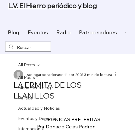
L.V. El Hierro periódico y blog
Blog
Eventos
Radio
Patrocinadores
Con
All Posts
radiogaroecadenase
11 abr 2025
3 min de lectura
All Posts
LA ERMITA DE LOS
Maria Elena blog
LLANILLOS
Política
Actualidad y Noticias
Eventos y Deportes
                     CRÓNICAS PRETÉRITAS
               Por Donacio Cejas Padrón
Internacional