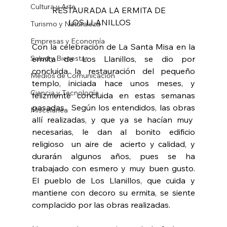
Cultura y Arte
          RESTAURADA LA ERMITA DE 
                  LOS LLANILLOS  
Turismo y Naturaleza
Empresas y Economía
Con la celebración de La Santa Misa en la 
Salud y Bienestar
ermita de Los Llanillos, se dio por 
concluida la restauración del pequeño 
Medios de Comunicación
templo, iniciada hace unos meses, y 
Ciencia y Tecnología
felizmente concluida en estas semanas 
pasadas.  Según los entendidos, las obras 
Miscelánea
allí realizadas, y que ya se hacían muy  
necesarias, le dan al bonito edificio 
religioso  un aire de  acierto y calidad, y 
durarán algunos años, pues se ha 
trabajado con esmero y muy buen gusto. 
El pueblo de Los Llanillos, que cuida y 
mantiene con decoro su ermita, se siente 
complacido por las obras realizadas.