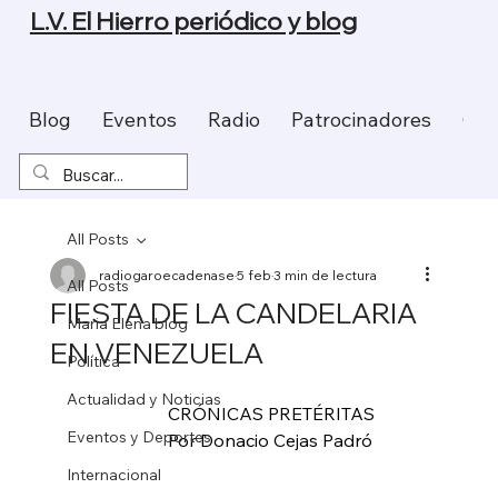
L.V. El Hierro periódico y blog
Blog
Eventos
Radio
Patrocinadores
Con
All Posts
radiogaroecadenase
5 feb
3 min de lectura
All Posts
FIESTA DE LA CANDELARIA
Maria Elena blog
EN VENEZUELA
Política
Actualidad y Noticias
                      CRÓNICAS PRETÉRITAS
Eventos y Deportes
                      Por Donacio Cejas Padró
Internacional