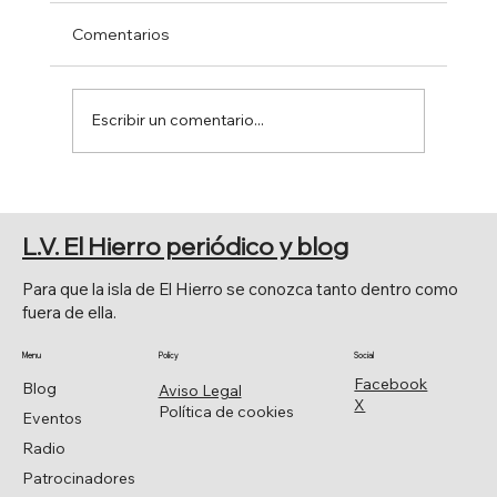
Comentarios
Escribir un comentario...
DÍPLOMACIA CIENTÍFICA
L.V. El Hierro periódico y blog
Para que la isla de El Hierro se conozca tanto dentro como
fuera de ella.
Menu
Policy
Social
Facebook
Blog
Aviso Legal
X
Política de cookies
Eventos
Radio
Patrocinadores