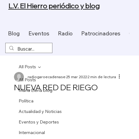
L.V. El Hierro periódico y blog
Blog
Eventos
Radio
Patrocinadores
Con
All Posts
radiogaroecadenase
25 mar 2022
2 min de lectura
All Posts
NUEVA RED DE RIEGO
Maria Elena blog
Política
Actualidad y Noticias
Eventos y Deportes
Internacional