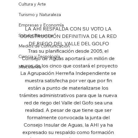
Cultura y Arte
Turismo y Naturaleza
Empresas y Economía
LA AHI RESPALDA CON SU VOTO LA 
Salud y Bienestar
CONSTRUCCIÓN DEFINITIVA DE LA RED 
DE RIEGO DEL VALLE DEL GOLFO
Medios de Comunicación
Tras su planificación desde 2005, el 
Ciencia y Tecnología
Consejo de Aguas aportará un millón de 
euros de los cinco que costará el proyecto
Miscelánea
La Agrupación Herreña Independiente se 
muestra satisfecha por ver que por fin 
están a punto de materializarse los 
trámites administrativos para que la nueva 
red de riego del Valle del Gofo sea una 
realidad. A pesar de que tiene que ser 
formalmente convocada la junta del 
Consejo Insular de Aguas, la AHI ya ha 
expresado su respaldo como formación 