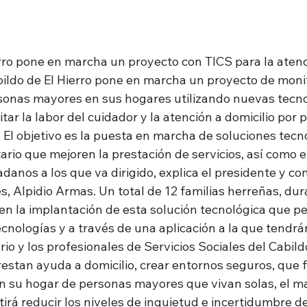
erro pone en marcha un proyecto con TICS para la atenci
ildo de El Hierro pone en marcha un proyecto de monit
sonas mayores en sus hogares utilizando nuevas tecnol
litar la labor del cuidador y la atención a domicilio por p
. El objetivo es la puesta en marcha de soluciones tecno
ario que mejoren la prestación de servicios, así como el
adanos a los que va dirigido, explica el presidente y con
es, Alpidio Armas. Un total de 12 familias herreñas, dur
en la implantación de esta solución tecnológica que per
cnologías y a través de una aplicación a la que tendrá
rio y los profesionales de Servicios Sociales del Cabil
estan ayuda a domicilio, crear entornos seguros, que fac
n su hogar de personas mayores que vivan solas, el m
irá reducir los niveles de inquietud e incertidumbre de