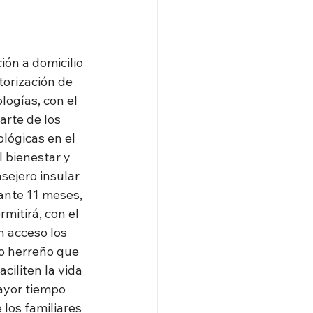
ón a domicilio 
orización de 
ogías, con el 
arte de los 
lógicas en el 
 bienestar y 
sejero insular 
ante 11 meses, 
mitirá, con el 
n acceso los 
do herreño que 
iliten la vida 
ayor tiempo 
 los familiares 