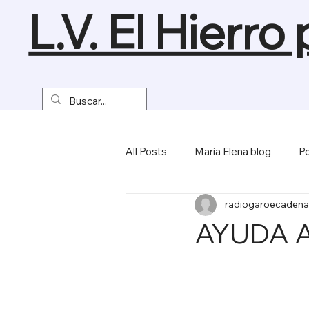
L.V. El Hierro
All Posts
Maria Elena blog
Po
radiogaroecadena
Turismo y Naturaleza
Empre
AYUDA A
Miscelánea