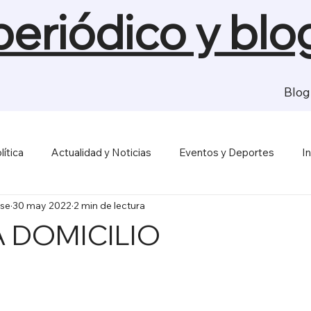
 periódico y blo
Blog
lítica
Actualidad y Noticias
Eventos y Deportes
I
se
30 may 2022
2 min de lectura
sas y Economía
Salud y Bienestar
Medios de Comunica
 DOMICILIO