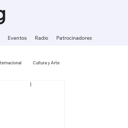
g
Eventos
Radio
Patrocinadores
Contacto
nternacional
Cultura y Arte
ción
Ciencia y Tecnología