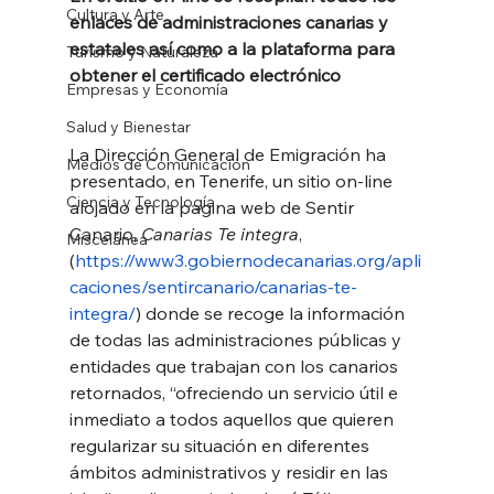
Cultura y Arte
enlaces de administraciones canarias y 
estatales así como a la plataforma para 
Turismo y Naturaleza
obtener el certificado electrónico
Empresas y Economía
Salud y Bienestar
La Dirección General de Emigración ha 
Medios de Comunicación
presentado, en Tenerife, un sitio on-line 
Ciencia y Tecnología
alojado en la pagina web de Sentir 
Canario, 
Canarias Te integra
, 
Miscelánea
(
https://www3.gobiernodecanarias.org/apli
caciones/sentircanario/canarias-te-
integra/
) donde se recoge la información 
de todas las administraciones públicas y 
entidades que trabajan con los canarios 
retornados, “ofreciendo un servicio útil e 
inmediato a todos aquellos que quieren 
regularizar su situación en diferentes 
ámbitos administrativos y residir en las 