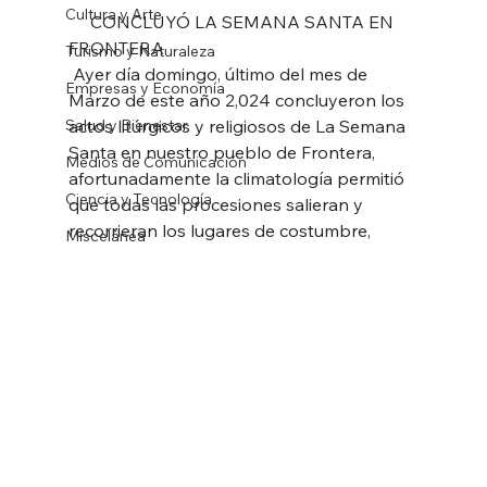
Cultura y Arte
     CONCLUYÓ LA SEMANA SANTA EN 
FRONTERA
Turismo y Naturaleza
 Ayer día domingo, último del mes de 
Empresas y Economía
Marzo de este año 2,024 concluyeron los 
Salud y Bienestar
actos litúrgicos y religiosos de La Semana 
Santa en nuestro pueblo de Frontera, 
Medios de Comunicación
afortunadamente la climatología permitió 
Ciencia y Tecnología
que todas las procesiones salieran y 
recorrieran los lugares de costumbre,
Miscelánea