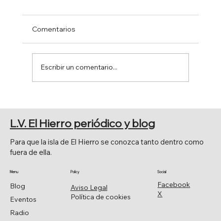
Comentarios
Escribir un comentario...
ASOCIACIÓN DE CELÍACOS, UNA
CHARLA EN EL HIERRO.
L.V. El Hierro periódico y blog
Para que la isla de El Hierro se conozca tanto dentro como
fuera de ella.
Menu
Policy
Social
Facebook
Blog
Aviso Legal
X
Política de cookies
Eventos
Radio