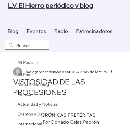
L.V. El Hierro periódico y blog
Blog
Eventos
Radio
Patrocinadores
Con
All Posts
radiogaroecadenase
8 abr 2024
2 min de lectura
All Posts
VISTOSIDAD DE LAS
Maria Elena blog
PROCESIONES
Política
Actualidad y Noticias
Eventos y Deportes
                    CRÓNICAS PRETÉRITAS
                     Por Donacio Cejas Padrón
Internacional