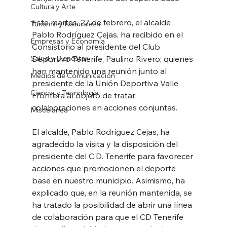
Cultura y Arte
Este martes, 27 de febrero, el alcalde 
Turismo y Naturaleza
Pablo Rodríguez Cejas, ha recibido en el 
Empresas y Economía
Consistorio al presidente del Club 
Salud y Bienestar
Deportivo Tenerife, Paulino Rivero; quienes 
han mantenido una reunión junto al 
Medios de Comunicación
presidente de la Unión Deportiva Valle 
Ciencia y Tecnología
Frontera al objeto de tratar 
colaboraciones en acciones conjuntas.
Miscelánea
El alcalde, Pablo Rodríguez Cejas, ha 
agradecido la visita y la disposición del 
presidente del C.D. Tenerife para favorecer 
acciones que promocionen el deporte 
base en nuestro municipio. Asimismo, ha 
explicado que, en la reunión mantenida, se 
ha tratado la posibilidad de abrir una línea 
de colaboración para que el CD Tenerife 