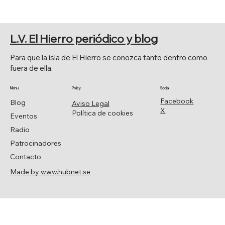
NARRATIVA EN IMÁGENES CINE MÁS
COMIC. Sala de exposiciones,
L.V. El Hierro periódico y blog
Parlamento de Canarias.
Para que la isla de El Hierro se conozca tanto dentro como
fuera de ella.
Menu
Policy
Social
Facebook
Blog
Aviso Legal
X
Política de cookies
Eventos
Radio
Patrocinadores
Contacto
Made by www.hubnet.se