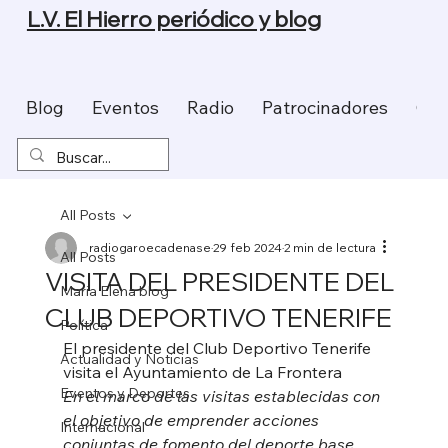
L.V. El Hierro periódico y blog
Blog
Eventos
Radio
Patrocinadores
Con
All Posts
radiogaroecadenase
29 feb 2024
2 min de lectura
All Posts
VISITA DEL PRESIDENTE DEL
Maria Elena blog
CLUB DEPORTIVO TENERIFE
Política
El presidente del Club Deportivo Tenerife 
Actualidad y Noticias
visita el Ayuntamiento de La Frontera
Eventos y Deportes
En el marco de las visitas establecidas con 
el objetivo de emprender acciones 
Internacional
conjuntas de fomento del deporte base