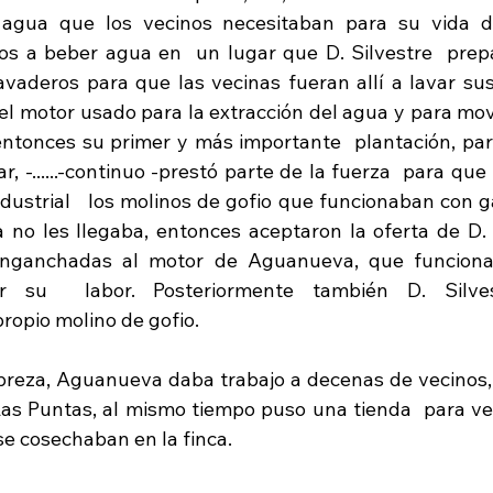
agua que los vecinos necesitaban para su vida dia
 a beber agua en  un lugar que D. Silvestre  prepar
avaderos para que las vecinas fueran allí a lavar sus 
del motor usado para la extracción del agua y para mov
entonces su primer y más importante  plantación, para 
r, -......-continuo -prestó parte de la fuerza  para que
ndustrial   los molinos de gofio que funcionaban con ga
 no les llegaba, entonces aceptaron la oferta de D. S
nganchadas al motor de Aguanueva, que funcionab
ar su  labor. Posteriormente también D. Silve
ropio molino de gofio.
breza, Aguanueva daba trabajo a decenas de vecinos,
s Puntas, al mismo tiempo puso una tienda  para ven
se cosechaban en la finca. 