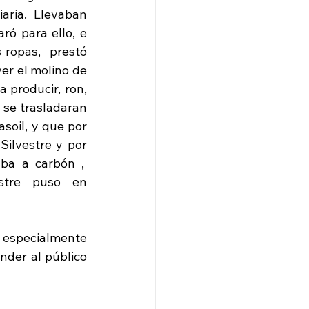
ria. Llevaban 
ó para ello, e 
ropas,  prestó 
er el molino de 
producir, ron, 
  se trasladaran 
soil, y que por 
ilvestre y por 
a a carbón ,  
stre puso en 
 especialmente 
der al público 