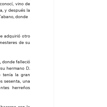
conocí, vino de 
, y después la 
abano, donde   
 adquirió otro 
nesteres de su 
 donde falleció 
su hermano D. 
tenía la gran 
s sesenta, una 
ntes herreños 
hacerse con la 