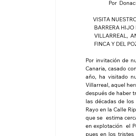
                   Por  D
      VISITA NUEST
       BARRERA HIJ
       VILLARREAL,
       FINCA Y DEL
Por invitación de n
Canaria, casado con
año, ha visitado n
Villarreal, aquel he
después de haber tr
las décadas de los 
Rayo en la Calle Rip
que se  estima cerc
en explotación  el 
pues en los tristes