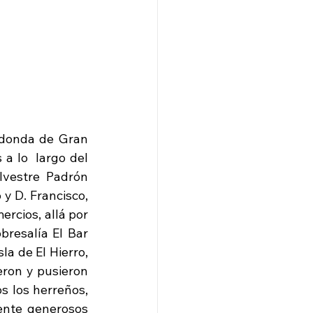
edonda de Gran 
 lo  largo del 
lvestre Padrón 
y D. Francisco, 
cios, allá por 
resalía El Bar 
a de El Hierro, 
ron y pusieron 
 los herreños, 
ente generosos 