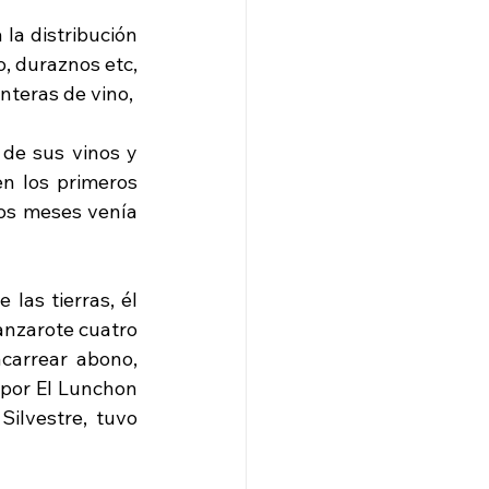
la distribución 
, duraznos etc, 
eras de vino,  
de sus vinos y 
n los primeros 
os meses venía 
las tierras, él 
anzarote cuatro 
carrear abono, 
por El Lunchon 
ilvestre, tuvo 