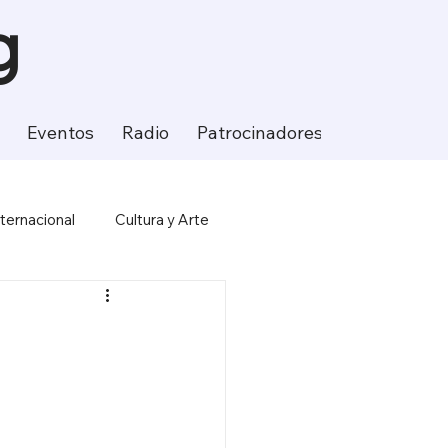
g
Eventos
Radio
Patrocinadores
Contacto
nternacional
Cultura y Arte
ción
Ciencia y Tecnología