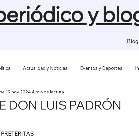
 periódico y blo
Blog
lítica
Actualidad y Noticias
Eventos y Deportes
I
se
19 nov 2024
4 min de lectura
sas y Economía
Salud y Bienestar
Medios de Comunica
DE DON LUIS PADRÓN
ICAS PRETÉRITAS