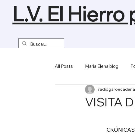
L.V. El Hierro
All Posts
Maria Elena blog
Po
radiogaroecadena
Turismo y Naturaleza
Empre
VISITA 
Miscelánea
                  CRÓN