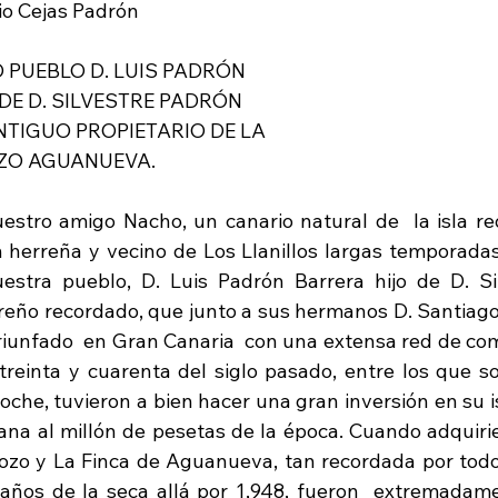
onacio Cejas Padrón
RO PUEBLO D. LUIS PADRÓN 
O DE D. SILVESTRE PADRÓN 
  ANTIGUO PROPIETARIO DE LA 
 POZO AGUANUEVA.
uestro amigo Nacho, un canario natural de  la isla r
 herreña y vecino de Los Llanillos largas temporadas a
uestra pueblo, D. Luis Padrón Barrera hijo de D. Si
rreño recordado, que junto a sus hermanos D. Santiago 
iunfado  en Gran Canaria  con una extensa red de comer
treinta y cuarenta del siglo pasado, entre los que sob
oche, tuvieron a bien hacer una gran inversión en su isl
ana al millón de pesetas de la época. Cuando adquirie
Pozo y La Finca de Aguanueva, tan recordada por todos
 años de la seca allá por 1,948, fueron  extremadam