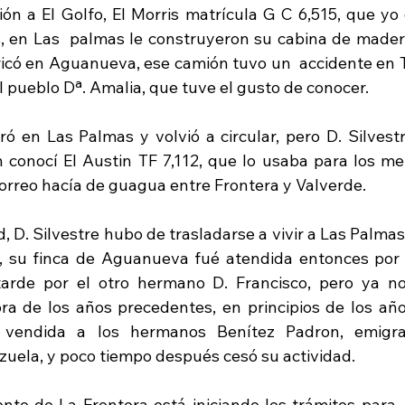
ión a El Golfo, El Morris matrícula G C 6,515, que yo 
s, en Las  palmas le construyeron su cabina de madera
bricó en Aguanueva, ese camión tuvo un  accidente en T
l pueblo Dª. Amalia, que tuve el gusto de conocer.
ó en Las Palmas y volvió a circular, pero D. Silvestre
conocí El Austin TF 7,112, que lo usaba para los me
 correo hacía de guagua entre Frontera y Valverde.
, D. Silvestre hubo de trasladarse a vivir a Las Palmas,
 su finca de Aguanueva fué atendida entonces por 
arde por el otro hermano D. Francisco, pero ya no 
a de los años precedentes, en principios de los año
 vendida a los hermanos Benítez Padron, emigra
uela, y poco tiempo después cesó su actividad.
to de La Frontera está iniciando los trámites para  