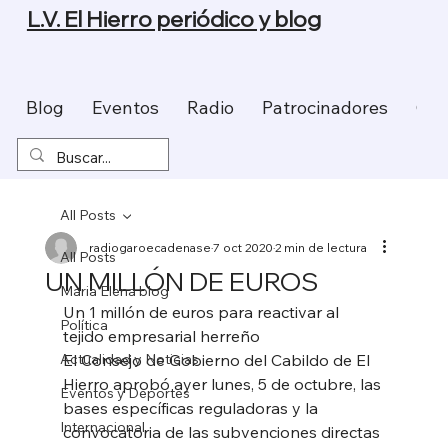
L.V. El Hierro periódico y blog
Blog
Eventos
Radio
Patrocinadores
Con
All Posts
radiogaroecadenase
7 oct 2020
2 min de lectura
All Posts
UN MILLÓN DE EUROS
Maria Elena blog
Un 1 millón de euros para reactivar al 
Política
tejido empresarial herreño 
Actualidad y Noticias
El Consejo de Gobierno del Cabildo de El 
Hierro aprobó ayer lunes, 5 de octubre, las 
Eventos y Deportes
bases específicas reguladoras y la 
Internacional
convocatoria de las subvenciones directas 