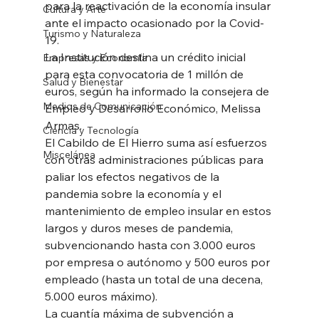
para la reactivación de la economía insular 
Cultura y Arte
ante el impacto ocasionado por la Covid-
Turismo y Naturaleza
19. 
La Institución destina un crédito inicial 
Empresas y Economía
para esta convocatoria de 1 millón de 
Salud y Bienestar
euros, según ha informado la consejera de 
Medios de Comunicación
Empleo y Desarrollo Económico, Melissa 
Armas. 
Ciencia y Tecnología
El Cabildo de El Hierro suma así esfuerzos 
Miscelánea
con otras administraciones públicas para 
paliar los efectos negativos de la 
pandemia sobre la economía y el 
mantenimiento de empleo insular en estos 
largos y duros meses de pandemia, 
subvencionando hasta con 3.000 euros 
por empresa o autónomo y 500 euros por 
empleado (hasta un total de una decena, 
5.000 euros máximo). 
La cuantía máxima de subvención a 