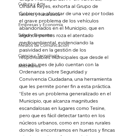
Cultura y Arte
Oihana Reyes, exhorta al Grupo de 
Gobierno a afrontar de una vez por todas 
Turismo y Naturaleza
el grave problema de los vehículos 
Empresas y Economía
abandonados en el Municipio, que en 
Salud y Bienestar
algunos puntos roza el atentado 
medioambiental, evidenciando la 
Medios de Comunicación
pasividad en la gestión de los 
Ciencia y Tecnología
responsables municipales que desde el 
pasado mes de julio cuentan con la 
Miscelánea
Ordenanza sobre Seguridad y 
Convivencia Ciudadana, una herramienta 
que les permite poner fin a esta práctica. 
“Este es un problema generalizado en el 
Municipio, que alcanza magnitudes 
escandalosas en lugares como Tesine, 
pero que es fácil detectar tanto en los 
núcleos urbanos, como en zonas rurales 
donde lo encontramos en huertos y fincas 