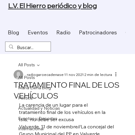
L.V. El Hierro periódico y blog
Blog
Eventos
Radio
Patrocinadores
Con
All Posts
radiogaroecadenase
11 nov 2021
2 min de lectura
All Posts
TRATAMIENTO FINAL DE LOS
Maria Elena blog
VEHÍCULOS
Política
La carencia de un lugar para el 
Actualidad y Noticias
tratamiento final de los vehículos en la 
Eventos y Deportes
Isla,  no debe ser excusa 
Valverde, 11 de noviembre//La concejal del 
Internacional
Grupo Municipal del PP en Valverde, 