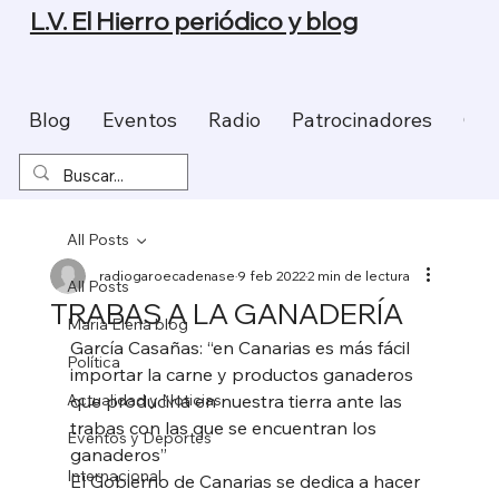
L.V. El Hierro periódico y blog
Blog
Eventos
Radio
Patrocinadores
Con
All Posts
radiogaroecadenase
9 feb 2022
2 min de lectura
All Posts
TRABAS A LA GANADERÍA
Maria Elena blog
García Casañas: “en Canarias es más fácil 
Política
importar la carne y productos ganaderos 
Actualidad y Noticias
que producirla en nuestra tierra ante las 
trabas con las que se encuentran los 
Eventos y Deportes
ganaderos” 
Internacional
El Gobierno de Canarias se dedica a hacer 