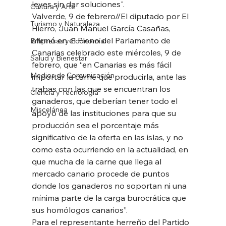
leyes sin dar soluciones". 
Cultura y Arte
Valverde, 9 de febrero//El diputado por El 
Turismo y Naturaleza
Hierro, Juan Manuel García Casañas, 
afirmó en el Pleno del Parlamento de 
Empresas y Economía
Canarias celebrado este miércoles, 9 de 
Salud y Bienestar
febrero, que “en Canarias es más fácil 
Medios de Comunicación
importar la carne que producirla, ante las 
trabas con las que se encuentran los 
Ciencia y Tecnología
ganaderos, que deberían tener todo el 
Miscelánea
apoyo de las instituciones para que su 
producción sea el porcentaje más 
significativo de la oferta en las islas, y no 
como esta ocurriendo en la actualidad, en 
que mucha de la carne que llega al 
mercado canario procede de puntos 
donde los ganaderos no soportan ni una 
mínima parte de la carga burocrática que 
sus homólogos canarios”. 
Para el representante herreño del Partido 