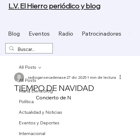
L.V. El Hierro periódico y blog
Blog
Eventos
Radio
Patrocinadores
Con
All Posts
radiogaroecadenase
27 dic 2025
1 min de lectura
All Posts
TIEMPO DE NAVIDAD
Maria Elena blog
             Concierto de N
Política
Actualidad y Noticias
Eventos y Deportes
Internacional