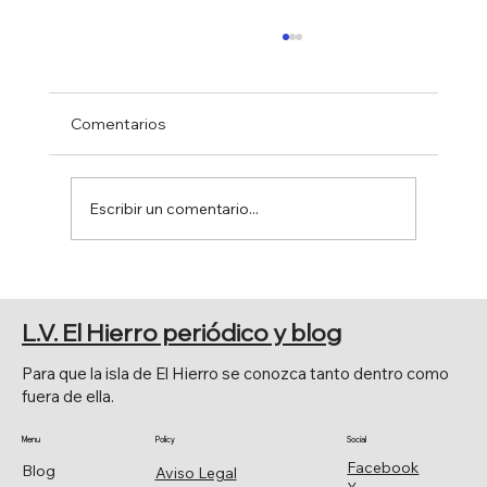
Comentarios
Escribir un comentario...
PRESENTACIÓN DEL PROGRAMA
FIESTAS PATRONALES DE LA
L.V. El Hierro periódico y blog
FRONTERA 2026
Para que la isla de El Hierro se conozca tanto dentro como
fuera de ella.
Menu
Policy
Social
Facebook
Blog
Aviso Legal