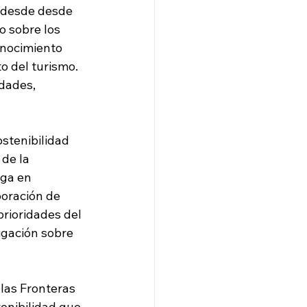
r desde desde 
o sobre los 
nocimiento 
o del turismo. 
dades, 
stenibilidad 
de la 
rga en 
boración de 
prioridades del 
igación sobre 
as Fronteras 
enibilidad que 