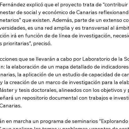
 Fernández explicó que el proyecto trata de “contribui
enestar de social y económico de Canarias reflexionand
etarios” que existen. Además, parte de un extenso co
ersidades, es una red amplia y es transversal al ámbit
ción irá en función de de línea de investigación, necesi
prioritarias”, precisó.
cciones que se llevarán a cabo por Laboratorio de la So
n: la elaboración de un mapa detallado de indicadores 
narias, la aplicación de un estudio de capacidad de ca
s y la creación de un marco de investigación para la ela
áster y tesis doctorales, alineados con los objetivos y 
eñará un repositorio documental con trabajos e invest
 Canarias.
án en marcha un programa de seminarios “Explorando l
d” que analicen los temas y problemas urgentes de sost