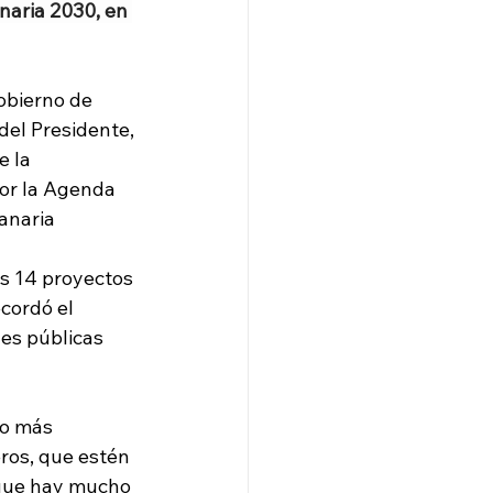
naria 2030, en 
obierno de 
el Presidente, 
 la 
or la Agenda 
anaria 
os 14 proyectos 
cordó el 
es públicas 
lo más 
ros, que estén 
 que hay mucho 