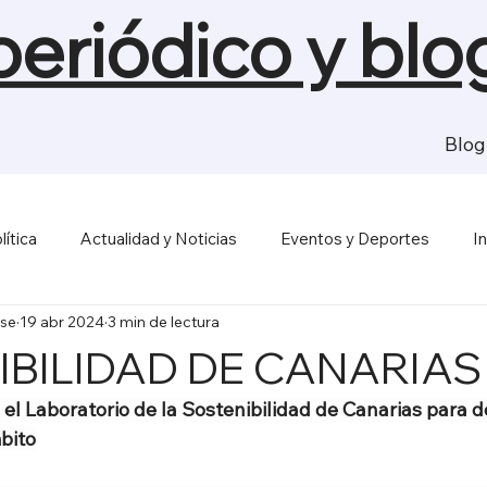
 periódico y blo
Blog
lítica
Actualidad y Noticias
Eventos y Deportes
I
se
19 abr 2024
3 min de lectura
sas y Economía
Salud y Bienestar
Medios de Comunica
BILIDAD DE CANARIAS
el Laboratorio de la Sostenibilidad de Canarias para de
bito