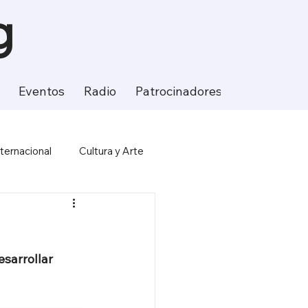
g
Eventos
Radio
Patrocinadores
Contacto
nternacional
Cultura y Arte
ción
Ciencia y Tecnología
sarrollar 