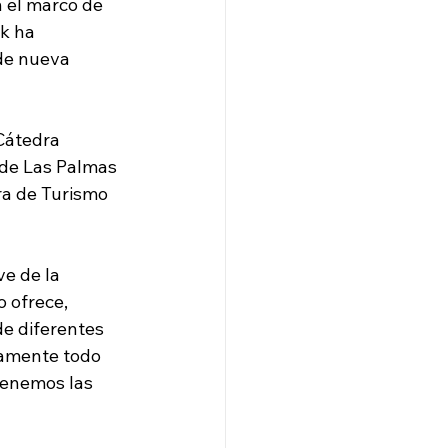
n el marco de 
k ha 
de nueva 
Cátedra 
de Las Palmas 
ra de Turismo 
e de la 
 ofrece, 
de diferentes 
camente todo 
tenemos las 