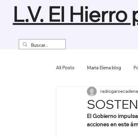
L.V. El Hierro
All Posts
Maria Elena blog
Po
radiogaroecadena
Turismo y Naturaleza
Empre
SOSTENI
El Gobierno impulsa 
Miscelánea
acciones en este ám