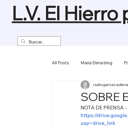
L.V. El Hierro
All Posts
Maria Elena blog
Po
radiogaroecadena
Turismo y Naturaleza
Empre
SOBRE E
NOTA DE PRENSA - 
Miscelánea
https://drive.goo
usp=drive_link