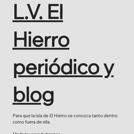
L.V. El
Hierro
periódico y
blog
Para que la isla de El Hierro se conozca tanto dentro
como fuera de ella.