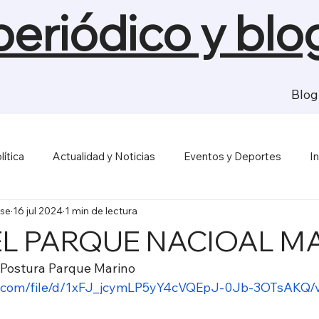
 periódico y blo
Blog
lítica
Actualidad y Noticias
Eventos y Deportes
I
se
16 jul 2024
1 min de lectura
sas y Economía
Salud y Bienestar
Medios de Comunica
L PARQUE NACIOAL M
Postura Parque Marino
gle.com/file/d/1xFJ_jcymLP5yY4cVQEpJ-0Jb-3OTsAKQ/