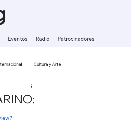
g
Eventos
Radio
Patrocinadores
Contacto
nternacional
Cultura y Arte
ción
Ciencia y Tecnología
ARINO:
view?