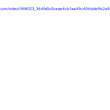
tic.com/video/968323_364fa5c0ceae4cb1aa49c406dde9b2a9/