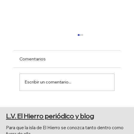
Comentarios
Escribir un comentario...
NUEVA EDICIÓN DEL LIBRO
"CRÓNICAS PRETÉRITAS" DE
L.V. El Hierro periódico y blog
DONACIO CEJAS
Para que la isla de El Hierro se conozca tanto dentro como
fuera de ella.