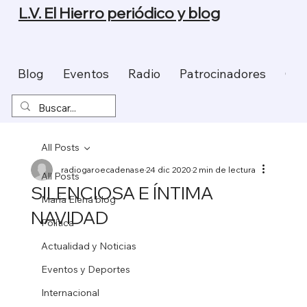
L.V. El Hierro periódico y blog
Blog
Eventos
Radio
Patrocinadores
Con
All Posts
radiogaroecadenase
24 dic 2020
2 min de lectura
All Posts
SILENCIOSA E ÍNTIMA
Maria Elena blog
NAVIDAD
Política
Actualidad y Noticias
Eventos y Deportes
Internacional