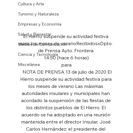
Cultura y Arte
Turismo y Naturaleza
Empresas y Economía
Salud y Bienestar
El Hierro suspende su actividad festiva 
para los meses de veranoRecibidosxDpto. 
Medios de Comunicación
de Prensa Ayto. Frontera 
Ciencia y Tecnología
14:50 (hace 6 horas)
Miscelánea
para
  NOTA DE PRENSA 13 de julio de 2020 El 
Hierro suspende su actividad festiva para 
los meses de verano Las máximas 
autoridades insulares y municipales han 
acordado la suspensión de las fiestas de 
los distintos pueblos de El Hierro. El 
acuerdo se ha adoptado en una reunión 
mantenida entre el director Insular, José 
Carlos Hernández; el presidente del 