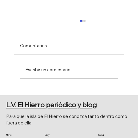
Comentarios
Escribir un comentario...
EL SENADO APRUEBA POR
UNANIMIDAD LA MOCIÓN DE JAVIER
L.V. El Hierro periódico y blog
ARMAS.
Para que la isla de El Hierro se conozca tanto dentro como
fuera de ella.
Menu
Policy
Social