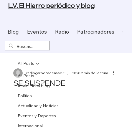
L.V. El Hierro periódico y blog
Blog
Eventos
Radio
Patrocinadores
Con
All Posts
radiogaroecadenase
13 jul 2020
2 min de lectura
All Posts
SE SUSPENDE
Maria Elena blog
Política
Actualidad y Noticias
Eventos y Deportes
Internacional