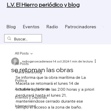
L.V. El Hierro periódico y blog
Blog
Eventos
Radio
Patrocinadores
Con
All Posts
radiogaroecadenase
14 oct 2024
1 min de lectura
All Posts
se retoman las obras
Maria Elena blog
Se informa que la obra marítima de La 
Política
Maceta se retomará el lunes 14 de 
Actualidad y Noticias
octubre a partir de las 2:00 horas y a priori 
perdurará hasta el lunes 21, 
Eventos y Deportes
manteniéndose cerrado durante ese 
Internacional
tiempo el acceso a la zona de baño.