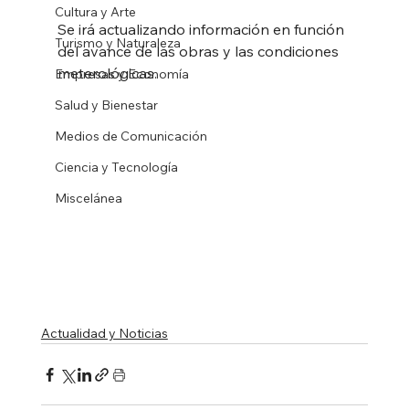
Cultura y Arte
Se irá actualizando información en función 
Turismo y Naturaleza
del avance de las obras y las condiciones 
meterológicas. 
Empresas y Economía
Salud y Bienestar
Medios de Comunicación
Ciencia y Tecnología
Miscelánea
Actualidad y Noticias