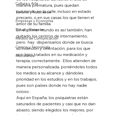
Cultura y Arte
manera prematura, pues quedan  
pululando en la calle, incluso en estado 
Turismo y Naturaleza
precario, o en sus casas los que tienen el 
Empresas y Economía
amor de su familia.  
Salud y Bienestar
En el primer mundo es así también, han 
quitado los centros de internamiento, 
Medios de Comunicación
pero  hay  dispensarios donde se busca 
Ciencia y Tecnología
su inserción y orientación, para los que 
son bien tratados en su medicación y 
Miscelánea
terapia, correctamente.  Ellos atienden de 
manera personalizada, poniéndoles todos 
los medios a su alcance y dándoles 
prioridad en los estudios y en los trabajos, 
pues son países donde no hay nadie 
ocioso.   
Aquí en España, los psiquiatras están 
saturados de pacientes y casi que no dan 
abasto, siendo elegidos los mejores, por 