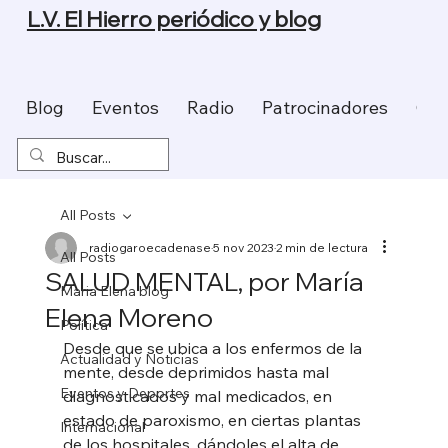
L.V. El Hierro periódico y blog
Blog
Eventos
Radio
Patrocinadores
Con
All Posts
radiogaroecadenase
5 nov 2023
2 min de lectura
All Posts
SALUD MENTAL, por María
Maria Elena blog
Elena Moreno
Política
Desde que se ubica a los enfermos de la 
Actualidad y Noticias
mente, desde deprimidos hasta mal 
Eventos y Deportes
diagnosticados y mal medicados, en 
estado de paroxismo, en ciertas plantas 
Internacional
de los hospitales, dándoles el alta de 