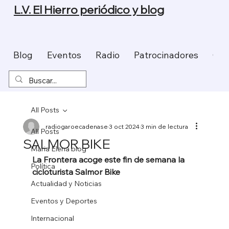
L.V. El Hierro periódico y blog
Blog
Eventos
Radio
Patrocinadores
Con
All Posts
radiogaroecadenase
3 oct 2024
3 min de lectura
All Posts
SALMOR BIKE
Maria Elena blog
La Frontera acoge este fin de semana la 
Política
cicloturista Salmor Bike
Actualidad y Noticias
Eventos y Deportes
Internacional