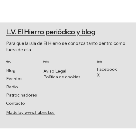
PRESENTACIÓN DEL PROGRAMA
FIESTAS PATRONALES DE LA
L.V. El Hierro periódico y blog
FRONTERA 2026
Para que la isla de El Hierro se conozca tanto dentro como
fuera de ella.
Menu
Policy
Social
Facebook
Blog
Aviso Legal
X
Política de cookies
Eventos
Radio
Patrocinadores
Contacto
Made by www.hubnet.se