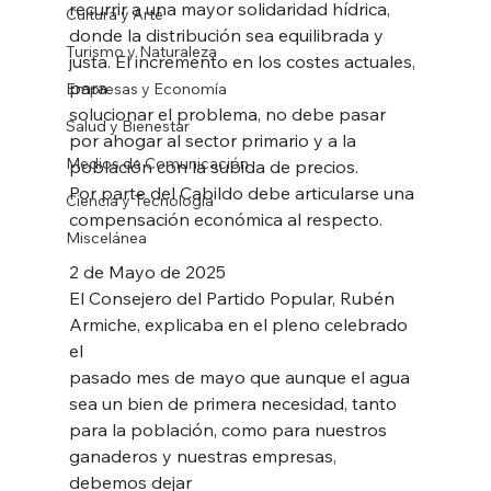
recurrir a una mayor solidaridad hídrica, 
Cultura y Arte
donde la distribución sea equilibrada y 
Turismo y Naturaleza
justa. El incremento en los costes actuales, 
para
Empresas y Economía
solucionar el problema, no debe pasar 
Salud y Bienestar
por ahogar al sector primario y a la 
Medios de Comunicación
población con la subida de precios.
Por parte del Cabildo debe articularse una 
Ciencia y Tecnología
compensación económica al respecto.
Miscelánea
2 de Mayo de 2025
El Consejero del Partido Popular, Rubén 
Armiche, explicaba en el pleno celebrado 
el
pasado mes de mayo que aunque el agua 
sea un bien de primera necesidad, tanto
para la población, como para nuestros 
ganaderos y nuestras empresas, 
debemos dejar