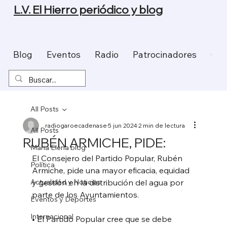
L.V. El Hierro periódico y blog
Blog
Eventos
Radio
Patrocinadores
Con
All Posts
radiogaroecadenase
5 jun 2024
2 min de lectura
All Posts
RUBÉN ARMICHE, PIDE:
Maria Elena blog
El Consejero del Partido Popular, Rubén 
Política
Armiche, pide una mayor eficacia, equidad 
Actualidad y Noticias
y gestión en la distribución del agua por 
parte de los Ayuntamientos.
Eventos y Deportes
Internacional
• El Partido Popular cree que se debe 