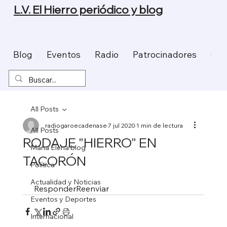
L.V. El Hierro periódico y blog
Blog
Eventos
Radio
Patrocinadores
Con
All Posts
radiogaroecadenase
7 jul 2020
1 min de lectura
All Posts
RODAJE "HIERRO" EN
Maria Elena blog
TACORÓN
Política
Actualidad y Noticias
 ResponderReenviar
Eventos y Deportes
Internacional