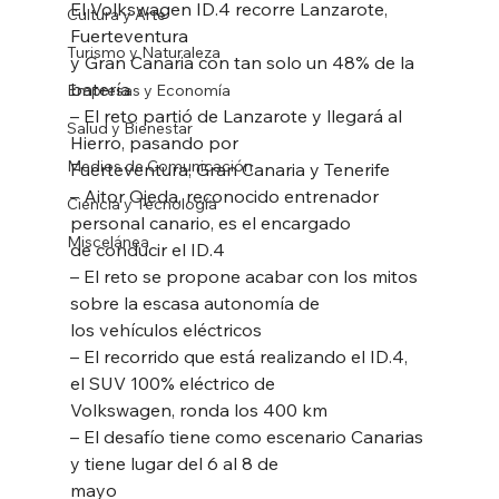
El Volkswagen ID.4 recorre Lanzarote, 
Cultura y Arte
Fuerteventura
Turismo y Naturaleza
y Gran Canaria con tan solo un 48% de la 
batería
Empresas y Economía
– El reto partió de Lanzarote y llegará al 
Salud y Bienestar
Hierro, pasando por
Medios de Comunicación
Fuerteventura, Gran Canaria y Tenerife
– Aitor Ojeda, reconocido entrenador 
Ciencia y Tecnología
personal canario, es el encargado
Miscelánea
de conducir el ID.4
– El reto se propone acabar con los mitos 
sobre la escasa autonomía de
los vehículos eléctricos
– El recorrido que está realizando el ID.4, 
el SUV 100% eléctrico de
Volkswagen, ronda los 400 km
– El desafío tiene como escenario Canarias 
y tiene lugar del 6 al 8 de
mayo 