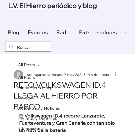
L.V. El Hierro periódico y blog
Blog
Eventos
Radio
Patrocinadores
Con
All Posts
radiogaroecadenase
7 may 2021
3 min de lectura
All Posts
RETO VOLKSWAGEN ID.4
Maria Elena blog
LLEGA AL HIERRO POR
Política
BARCO
Actualidad y Noticias
El Volkswagen ID.4 recorre Lanzarote, 
Eventos y Deportes
Fuerteventura y Gran Canaria con tan solo 
Internacional
un 48% de la batería