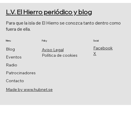
EL SENADO APRUEBA POR
UNANIMIDAD LA MOCIÓN DE JAVIER
L.V. El Hierro periódico y blog
ARMAS.
Para que la isla de El Hierro se conozca tanto dentro como
fuera de ella.
Menu
Policy
Social
Facebook
Blog
Aviso Legal
X
Política de cookies
Eventos
Radio
Patrocinadores
Contacto
Made by www.hubnet.se