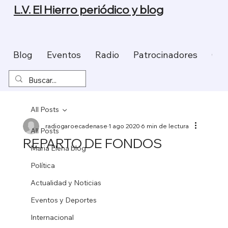
L.V. El Hierro periódico y blog
Blog
Eventos
Radio
Patrocinadores
Con
All Posts
radiogaroecadenase
1 ago 2020
6 min de lectura
All Posts
REPARTO DE FONDOS
Maria Elena blog
Política
Actualidad y Noticias
Eventos y Deportes
Internacional