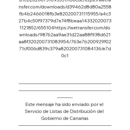
nsfer.com/downloads/d39462d8d80a2558
fb4b2466018fb3e820200731115955/a4c3
27b4c50f97379d7e74f8beaa14332020073
1121852/655104https://wetransfer.com/do
wnloads/98762aa9ae31d22aa88f938d621
aa8f320200731083954/763e7b200929f02
71cf006d839c379a820200731084136/e7d
0c1
————————————————————
————————————————————
———-
Este mensaje ha sido enviado por el 
Servicio de Listas de Distribución del 
Gobierno de Canarias
————————————————————