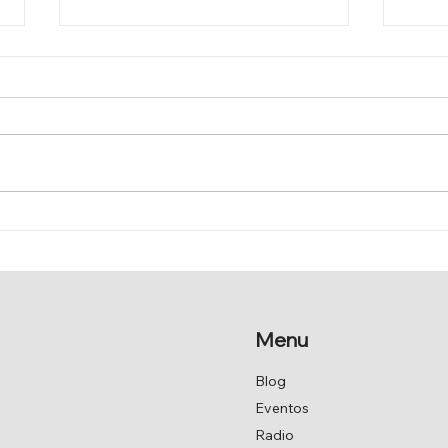
EL SENADO APRUEBA POR
MOD
UNANIMIDAD LA MOCIÓN
DE 
DE JAVIER ARMAS.
Menu
Blog
Eventos
Radio