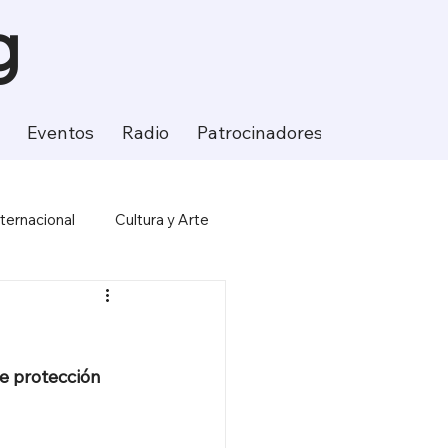
g
Eventos
Radio
Patrocinadores
Contacto
nternacional
Cultura y Arte
ción
Ciencia y Tecnología
e protección 