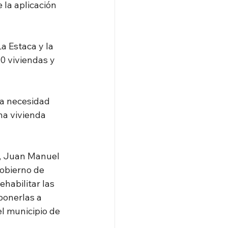
la aplicación 
 
a Estaca y la 
0 viviendas y 
la necesidad 
na vivienda 
r, Juan Manuel 
obierno de 
ehabilitar las 
ponerlas a 
l municipio de 