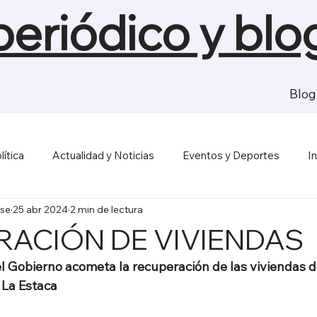
 periódico y blo
Blog
lítica
Actualidad y Noticias
Eventos y Deportes
I
se
25 abr 2024
2 min de lectura
sas y Economía
Salud y Bienestar
Medios de Comunica
RACIÓN DE VIVIENDAS
l Gobierno acometa la recuperación de las viviendas d
e La Estaca