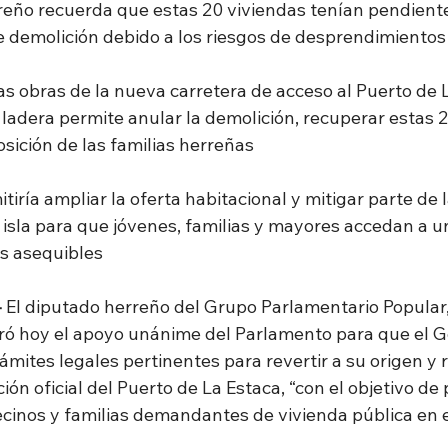
reño recuerda que estas 20 viviendas tenían pendiente 
 demolición debido a los riesgos de desprendimientos
as obras de la nueva carretera de acceso al Puerto de L
 ladera permite anular la demolición, recuperar estas 2
osición de las familias herreñas
iría ampliar la oferta habitacional y mitigar parte de 
a isla para que jóvenes, familias y mayores accedan a u
os asequibles
-
 El diputado herreño del Grupo Parlamentario Popula
ró hoy el apoyo unánime del Parlamento para que el G
rámites legales pertinentes para revertir a su origen y r
ión oficial del Puerto de La Estaca, “con el objetivo de 
ecinos y familias demandantes de vivienda pública en e