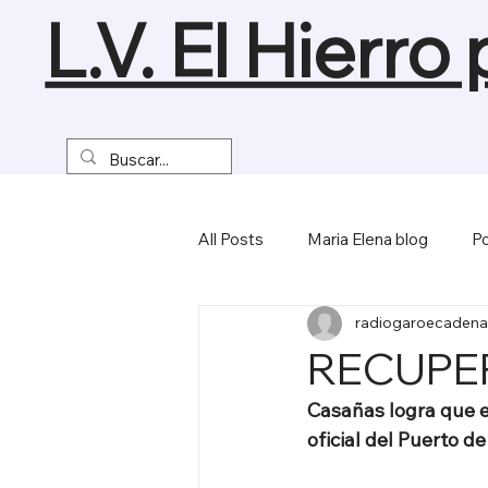
L.V. El Hierro
All Posts
Maria Elena blog
Po
radiogaroecadena
Turismo y Naturaleza
Empre
RECUPE
Casañas logra que e
Miscelánea
oficial del Puerto d