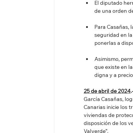
El diputado her
de una orden de
Para Casañas, l
seguridad en la
ponerlas a disp
Asimismo, permit
que existe en l
digna y a preci
25 de abril de 2024
.
García Casañas, log
Canarias inicie los t
viviendas de protecc
disposición de los v
Valverde”.