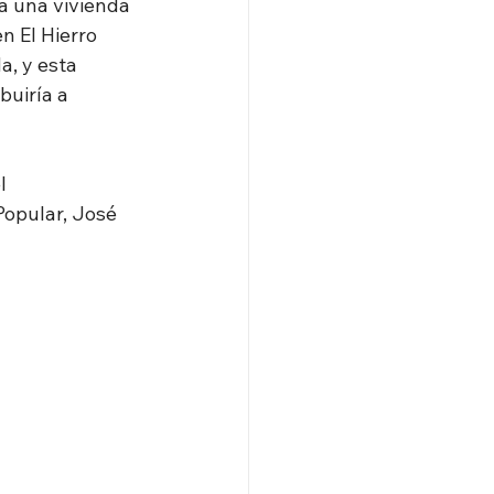
a una vivienda 
n El Hierro 
, y esta 
buiría a 
l 
Popular, José 