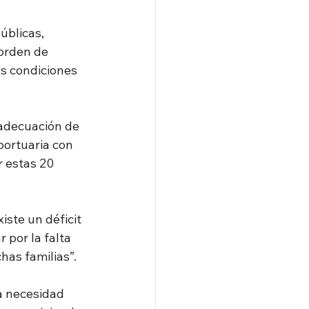
úblicas, 
orden de 
s condiciones 
 adecuación de 
portuaria con 
r estas 20 
iste un déficit 
 por la falta 
has familias”.
la necesidad 