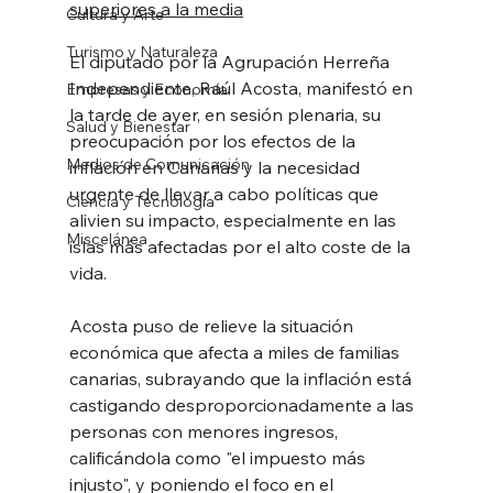
superiores a la media
Cultura y Arte
Turismo y Naturaleza
El diputado por la Agrupación Herreña 
Independiente, Raúl Acosta, manifestó en 
Empresas y Economía
la tarde de ayer, en sesión plenaria, su 
Salud y Bienestar
preocupación por los efectos de la 
Medios de Comunicación
inflación en Canarias y la necesidad 
urgente de llevar a cabo políticas que 
Ciencia y Tecnología
alivien su impacto, especialmente en las 
Miscelánea
islas más afectadas por el alto coste de la 
vida.
Acosta puso de relieve la situación 
económica que afecta a miles de familias 
canarias, subrayando que la inflación está 
castigando desproporcionadamente a las 
personas con menores ingresos, 
calificándola como "el impuesto más 
injusto", y poniendo el foco en el 