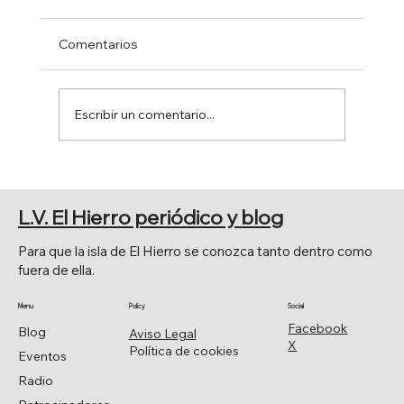
Comentarios
Escribir un comentario...
EL SENADO APRUEBA POR
UNANIMIDAD LA MOCIÓN DE JAVIER
L.V. El Hierro periódico y blog
ARMAS.
Para que la isla de El Hierro se conozca tanto dentro como
fuera de ella.
Menu
Policy
Social
Facebook
Blog
Aviso Legal
X
Política de cookies
Eventos
Radio