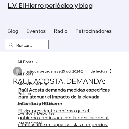
L.V. El Hierro periódico y blog
Blog
Eventos
Radio
Patrocinadores
Con
All Posts
radiogaroecadenase
25 oct 2024
2 min de lectura
All Posts
RAUL ACOSTA, DEMANDA:
Maria Elena blog
Raúl Acosta demanda medidas específicas 
Política
para atenuar el impacto de la elevada 
Actualidad y Noticias
inflación en El Hierro
El vicepresidente confirma que el 
Eventos y Deportes
gobierno continuará con la bonificación al 
Internacional
combustible en aquellas islas con precios 