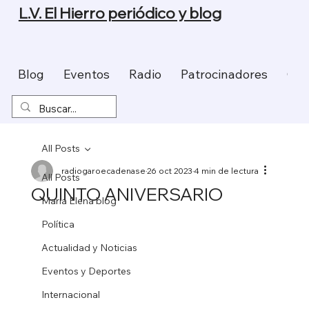
L.V. El Hierro periódico y blog
Blog
Eventos
Radio
Patrocinadores
Con
All Posts
radiogaroecadenase
26 oct 2023
4 min de lectura
All Posts
QUINTO ANIVERSARIO
Maria Elena blog
Política
Actualidad y Noticias
Eventos y Deportes
Internacional