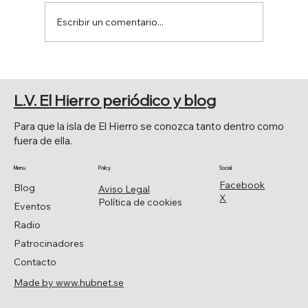
Escribir un comentario...
EL SENADO APRUEBA POR
UNANIMIDAD LA MOCIÓN DE JAVIER
L.V. El Hierro periódico y blog
ARMAS.
Para que la isla de El Hierro se conozca tanto dentro como
fuera de ella.
Menu
Policy
Social
Facebook
Blog
Aviso Legal
X
Política de cookies
Eventos
Radio
Patrocinadores
Contacto
Made by www.hubnet.se