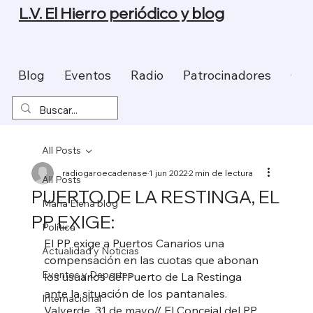
L.V. El Hierro periódico y blog
Blog
Eventos
Radio
Patrocinadores
Con
All Posts
radiogaroecadenase
1 jun 2022
2 min de lectura
All Posts
PUERTO DE LA RESTINGA, EL
Maria Elena blog
PP EXIGE:
Política
El PP exige a Puertos Canarios una 
Actualidad y Noticias
compensación en las cuotas que abonan 
Eventos y Deportes
los usuarios del Puerto de La Restinga 
ante la situación de los pantanales. 
Internacional
Valverde, 31 de mayo// El Concejal del PP 