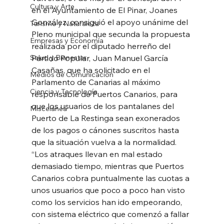
Cultura y Arte
en el Ayuntamiento de El Pinar, Joanes 
González, consiguió el apoyo unánime del 
Turismo y Naturaleza
Pleno municipal que secunda la propuesta 
Empresas y Economía
realizada por el diputado herreño del 
Salud y Bienestar
Partido Popular, Juan Manuel García 
Casañas, que ha solicitado en el 
Medios de Comunicación
Parlamento de Canarias al máximo 
Ciencia y Tecnología
responsable de Puertos Canarios, para 
que los usuarios de los pantalanes del 
Miscelánea
Puerto de La Restinga sean exonerados 
de los pagos o cánones suscritos hasta 
que la situación vuelva a la normalidad.  
“Los atraques llevan en mal estado 
demasiado tiempo, mientras que Puertos 
Canarios cobra puntualmente las cuotas a 
unos usuarios que poco a poco han visto 
como los servicios han ido empeorando, 
con sistema eléctrico que comenzó a fallar 