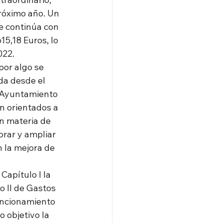
róximo año. Un 
e continúa con 
5,18 Euros, lo 
022.
por algo se 
da desde el 
l Ayuntamiento 
n orientados a 
n materia de 
rar y ampliar 
 la mejora de 
apítulo I la 
o II de Gastos 
uncionamiento 
 objetivo la 