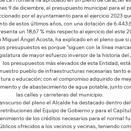
nes 9 de diciembre, el presupuesto municipal para el p
ionado por el ayuntamiento para el ejercicio 2023 qu
ento de estos últimos años, con una dotación de 6.443.61
esenta un 18,67 % más respecto al ejercicio del este 2
o Miguel Ángel Acosta, ha explicado en el pleno que si 
tos presupuestos es porque “siguen con la línea marca
egislatura de mayor esfuerzo inversor de la historia de
  los presupuestos más elevados de esta Entidad, está
nuestro pueblo de infraestructuras necesarias tanto e
tura o educación; con el compromiso adquirido de mejo
miento y de abastecimiento de agua potable, junto con
las calles y carreteras del municipio.
anscurso del pleno el Alcalde ha destacado dentro del C
retribuciones del Equipo de Gobierno y para el Capítul
enimiento de los créditos necesarios para el normal f
públicos ofrecidos a los vecinos y vecinas, teniendo como