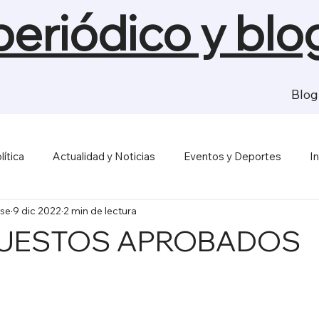
 periódico y blo
Blog
lítica
Actualidad y Noticias
Eventos y Deportes
I
se
9 dic 2022
2 min de lectura
sas y Economía
Salud y Bienestar
Medios de Comunica
UESTOS APROBADOS