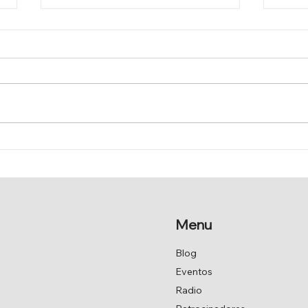
EL SENADO APRUEBA POR
MOD
UNANIMIDAD LA MOCIÓN
DE 
DE JAVIER ARMAS.
Menu
Blog
Eventos
Radio