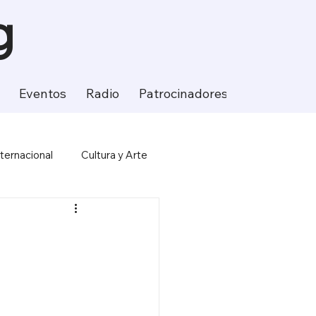
g
Eventos
Radio
Patrocinadores
Contacto
nternacional
Cultura y Arte
ción
Ciencia y Tecnología