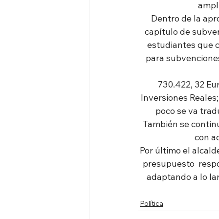
ampli
Dentro de la apro
capítulo de subve
estudiantes que cu
para subvenciones 
730.422, 32 Eur
Inversiones Reales;
poco se va trad
También se continu
con a
Por último el alcal
presupuesto  respo
adaptando a lo lar
Política