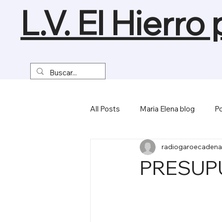
L.V. El Hierro
All Posts
Maria Elena blog
Po
radiogaroecadena
Turismo y Naturaleza
Empre
PRESUP
Miscelánea