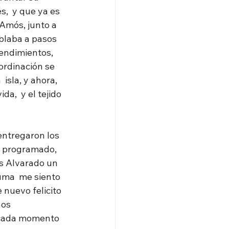
,  y que ya es 
Amós, junto a 
blaba a pasos 
endimientos,  
ordinación se 
isla, y ahora, 
a,  y el tejido 
entregaron los 
n programado, 
s Alvarado un 
uma  me siento 
nuevo felicito 
nos
n cada momento 