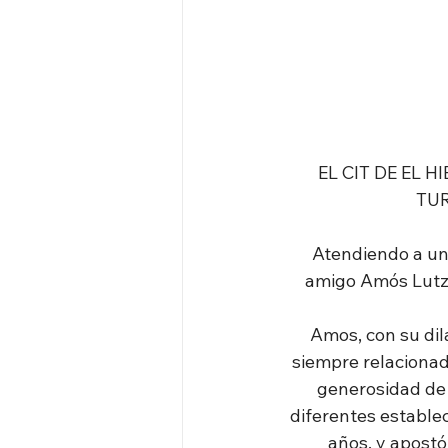
EL CIT DE EL 
TUR
 Atendiendo a una gentil invitación del presidente de El Cit de El Hierro, el estimado 
amigo Amós Lutza
Amos, con su dil
siempre relacionada
generosidad de 
diferentes estable
años, y apostó