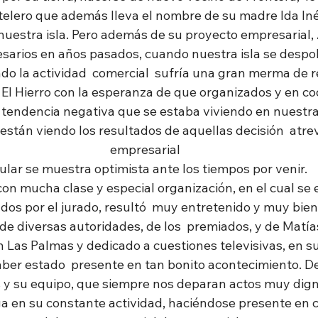
elero que además lleva el nombre de su madre Ida Inés
nuestra isla. Pero además de su proyecto empresarial, 
sarios en años pasados, cuando nuestra isla se despo
o la actividad  comercial  sufría una gran merma de r
 El Hierro con la esperanza de que organizados y en co
tendencia negativa que se estaba viviendo en nuestra  
stán viendo los resultados de aquellas decisión  atrevid
empresarial
ular se muestra optimista ante los tiempos por venir.
con mucha clase y especial organización, en el cual se 
os por el jurado, resultó  muy entretenido y muy bie
de diversas autoridades, de los  premiados, y de Matía
 Las Palmas y dedicado a cuestiones televisivas, en s
er estado  presente en tan bonito acontecimiento. De 
 y su equipo, que siempre nos deparan actos muy dig
siga en su constante actividad, haciéndose presente e