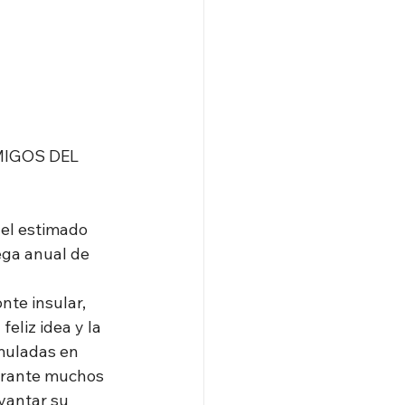
MIGOS DEL 
ega anual de 
nte insular, 
eliz idea y la 
muladas en 
urante muchos 
vantar su 