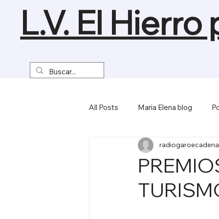
L.V. El Hierro
All Posts
Maria Elena blog
Po
radiogaroecadena
Turismo y Naturaleza
Empre
PREMIO
TURISMO
Miscelánea