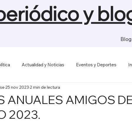
 periódico y blo
Blog
lítica
Actualidad y Noticias
Eventos y Deportes
I
se
25 nov 2023
2 min de lectura
sas y Economía
Salud y Bienestar
Medios de Comunica
S ANUALES AMIGOS D
 2023.