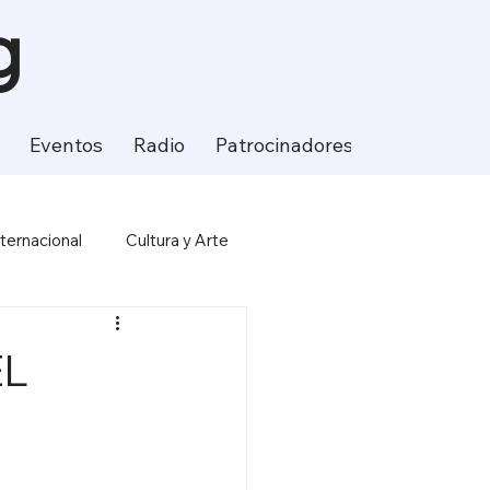
g
Eventos
Radio
Patrocinadores
Contacto
nternacional
Cultura y Arte
ción
Ciencia y Tecnología
EL