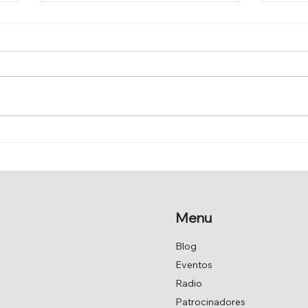
JAV
EL PINAR MEJORA Y
ESTERILIZA
Menu
Blog
Eventos
Radio
Patrocinadores