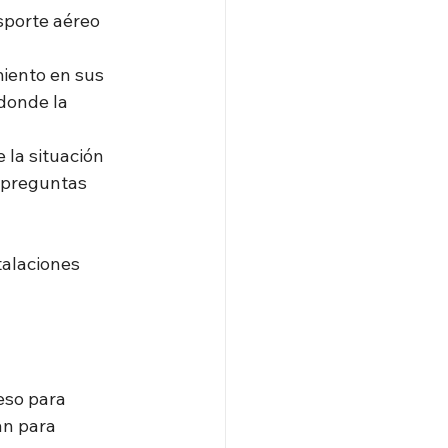
sporte aéreo 
miento en sus
 donde la
 la situación
s preguntas
talaciones
eso para
an para