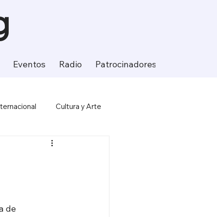
g
Eventos
Radio
Patrocinadores
Contacto
nternacional
Cultura y Arte
ción
Ciencia y Tecnología
a de