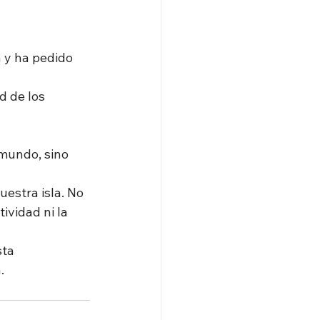
 y ha pedido 
d de los 
 mundo, sino 
uestra isla. No
ividad ni la
sta
.