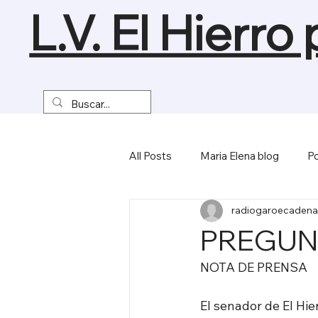
L.V. El Hierro
All Posts
Maria Elena blog
Po
radiogaroecadena
Turismo y Naturaleza
Empre
PREGUN
NOTA DE PRENSA
Miscelánea
El senador de El Hi