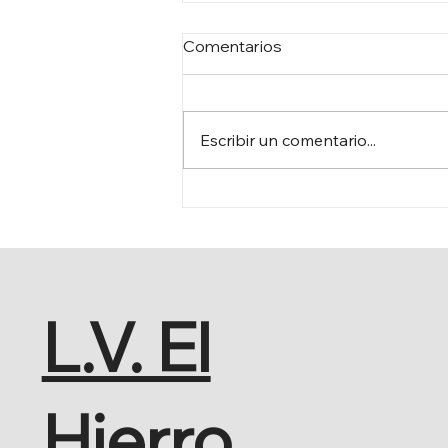
Comentarios
Escribir un comentario...
AHI: QUE DESAPAREZCA
EL AFIS
L.V. El
Hierro