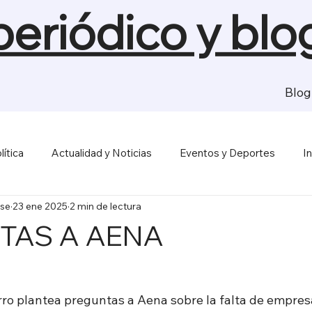
 periódico y blo
Blog
lítica
Actualidad y Noticias
Eventos y Deportes
I
se
23 ene 2025
2 min de lectura
sas y Economía
Salud y Bienestar
Medios de Comunica
TAS A AENA
erro plantea preguntas a Aena sobre la falta de empres