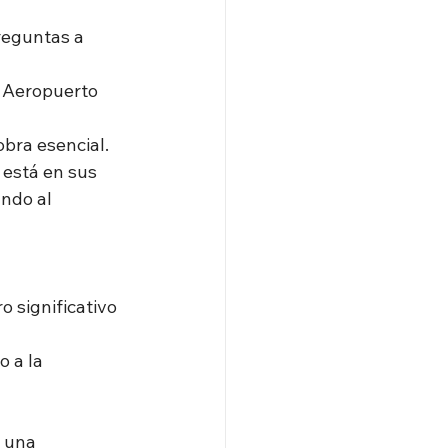
reguntas a 
l Aeropuerto 
obra esencial.
 está en sus
ndo al 
o significativo 
 a la 
s una