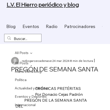
L.V. El Hierro periódico y blog
Blog
Eventos
Radio
Patrocinadores
Con
All Posts
radiogaroecadenase
24 mar 2024
8 min de lectura
All Posts
PREGÓN DE SEMANA SANTA
Maria Elena blog
Política
Actualidad y Noticias
                    CRÓNICAS PRETÉRITAS
                    Por Donacio Cejas Padrón
Eventos y Deportes
         PREGÓN DE LA SEMANA SANTA 
Internacional
DEL    