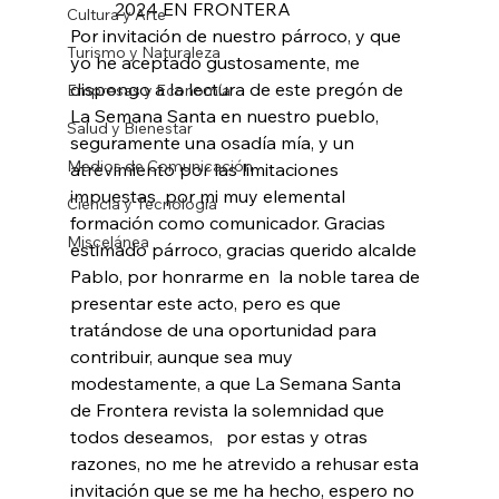
          2024 EN FRONTERA
Cultura y Arte
Por invitación de nuestro párroco, y que 
Turismo y Naturaleza
yo he aceptado gustosamente, me 
dispongo a la lectura de este pregón de 
Empresas y Economía
La Semana Santa en nuestro pueblo, 
Salud y Bienestar
seguramente una osadía mía, y un 
Medios de Comunicación
atrevimiento por las limitaciones 
impuestas  por mi muy elemental 
Ciencia y Tecnología
formación como comunicador. Gracias 
Miscelánea
estimado párroco, gracias querido alcalde 
Pablo, por honrarme en  la noble tarea de 
presentar este acto, pero es que 
tratándose de una oportunidad para 
contribuir, aunque sea muy 
modestamente, a que La Semana Santa 
de Frontera revista la solemnidad que 
todos deseamos,   por estas y otras 
razones, no me he atrevido a rehusar esta 
invitación que se me ha hecho, espero no 