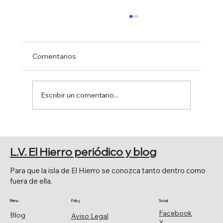
Comentarios
Escribir un comentario...
NARRATIVA EN IMÁGENES CINE MÁS
COMIC. Sala de exposiciones,
L.V. El Hierro periódico y blog
Parlamento de Canarias.
Para que la isla de El Hierro se conozca tanto dentro como
fuera de ella.
Menu
Policy
Social
Facebook
Blog
Aviso Legal
X