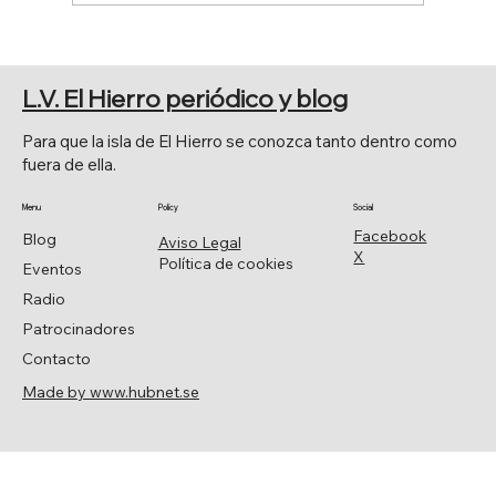
PRESENTACIÓN DEL PROGRAMA
FIESTAS PATRONALES DE LA
L.V. El Hierro periódico y blog
FRONTERA 2026
Para que la isla de El Hierro se conozca tanto dentro como
fuera de ella.
Menu
Policy
Social
Facebook
Blog
Aviso Legal
X
Política de cookies
Eventos
Radio
Patrocinadores
Contacto
Made by www.hubnet.se