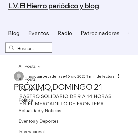
L.V. El Hierro periódico y blog
Blog
Eventos
Radio
Patrocinadores
Con
All Posts
radiogaroecadenase
16 dic 2025
1 min de lectura
All Posts
PRÓXIMO DOMINGO 21
Maria Elena blog
RASTRO SOLIDARIO DE 9 A 14 HORAS 
Política
EN EL MERCADILLO DE FRONTERA
Actualidad y Noticias
Eventos y Deportes
Internacional