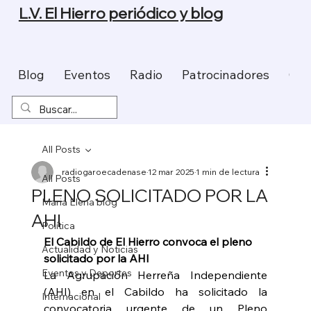
L.V. El Hierro periódico y blog
Blog
Eventos
Radio
Patrocinadores
Con
All Posts
radiogaroecadenase
12 mar 2025
1 min de lectura
All Posts
PLENO SOLICITADO POR LA
Maria Elena blog
AHI
Política
El Cabildo de El Hierro convoca el pleno 
Actualidad y Noticias
solicitado por la AHI 
Eventos y Deportes
La Agrupación Herreña Independiente 
(AHI) en el Cabildo ha solicitado la 
Internacional
convocatoria urgente de un Pleno 