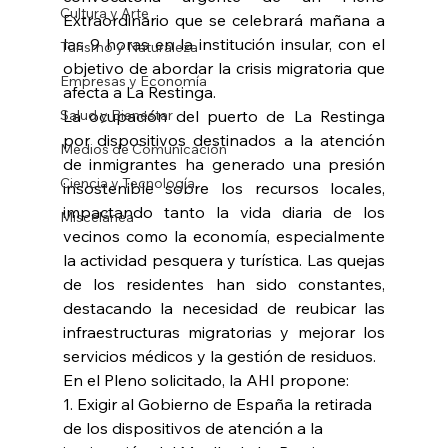
Cultura y Arte
Extraordinario que se celebrará mañana a 
las 9 horas en la institución insular, con el 
Turismo y Naturaleza
objetivo de abordar la crisis migratoria que 
Empresas y Economía
afecta a La Restinga. 
Salud y Bienestar
La ocupación del puerto de La Restinga 
por dispositivos destinados a la atención 
Medios de Comunicación
de inmigrantes ha generado una presión 
Ciencia y Tecnología
insostenible sobre los recursos locales, 
impactando tanto la vida diaria de los 
Miscelánea
vecinos como la economía, especialmente 
la actividad pesquera y turística. Las quejas 
de los residentes han sido constantes, 
destacando la necesidad de reubicar las 
infraestructuras migratorias y mejorar los 
servicios médicos y la gestión de residuos. 
En el Pleno solicitado, la AHI propone: 
1. Exigir al Gobierno de España la retirada 
de los dispositivos de atención a la 