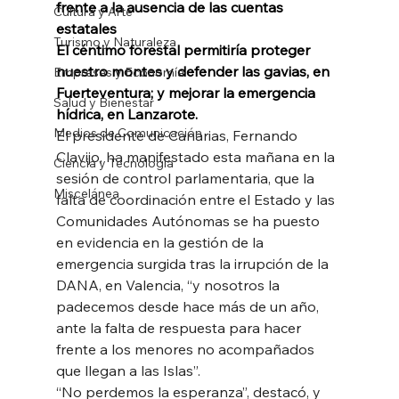
frente a la ausencia de las cuentas 
Cultura y Arte
estatales
Turismo y Naturaleza
El céntimo forestal permitiría proteger 
nuestro montes y defender las gavias, en 
Empresas y Economía
Fuerteventura; y mejorar la emergencia 
Salud y Bienestar
hídrica, en Lanzarote.
Medios de Comunicación
El presidente de Canarias, Fernando 
Clavijo, ha manifestado esta mañana en la 
Ciencia y Tecnología
sesión de control parlamentaria, que la 
Miscelánea
falta de coordinación entre el Estado y las 
Comunidades Autónomas se ha puesto 
en evidencia en la gestión de la 
emergencia surgida tras la irrupción de la 
DANA, en Valencia, “y nosotros la 
padecemos desde hace más de un año, 
ante la falta de respuesta para hacer 
frente a los menores no acompañados 
que llegan a las Islas”.
“No perdemos la esperanza”, destacó, y 