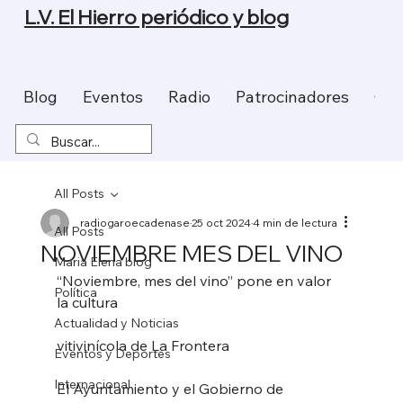
L.V. El Hierro periódico y blog
Blog
Eventos
Radio
Patrocinadores
Con
All Posts
radiogaroecadenase
25 oct 2024
4 min de lectura
All Posts
NOVIEMBRE MES DEL VINO
Maria Elena blog
“Noviembre, mes del vino” pone en valor 
Política
la cultura
Actualidad y Noticias
vitivinícola de La Frontera
Eventos y Deportes
Internacional
El Ayuntamiento y el Gobierno de 