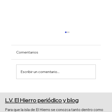
Comentarios
Escribir un comentario...
PRESENTACIÓN DEL PROGRAMA
FIESTAS PATRONALES DE LA
L.V. El Hierro periódico y blog
FRONTERA 2026
Para que la isla de El Hierro se conozca tanto dentro como