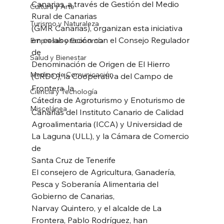
Canarias, a través de Gestión del Medio 
Cultura y Arte
Rural de Canarias
Turismo y Naturaleza
(GMR Canarias), organizan esta iniciativa 
en colaboración con el Consejo Regulador 
Empresas y Economía
de
Salud y Bienestar
Denominación de Origen de El Hierro 
Medios de Comunicación
(CRDO), la Cooperativa del Campo de 
Frontera, la
Ciencia y Tecnología
Cátedra de Agroturismo y Enoturismo de 
Miscelánea
Canarias del Instituto Canario de Calidad
Agroalimentaria (ICCA) y Universidad de 
La Laguna (ULL), y la Cámara de Comercio 
de
Santa Cruz de Tenerife
El consejero de Agricultura, Ganadería, 
Pesca y Soberanía Alimentaria del 
Gobierno de Canarias,
Narvay Quintero, y el alcalde de La 
Frontera, Pablo Rodríguez, han 