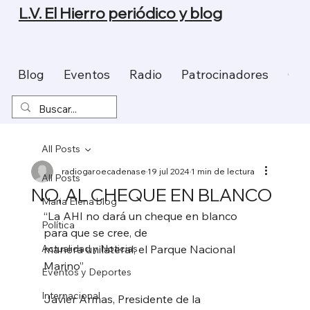
L.V. El Hierro periódico y blog
Blog
Eventos
Radio
Patrocinadores
Con
All Posts
radiogaroecadenase
19 jul 2024
1 min de lectura
All Posts
NO, AL CHEQUE EN BLANCO
Maria Elena blog
“La AHI no dará un cheque en blanco 
Política
para que se cree, de
Actualidad y Noticias
manera unilateral, el Parque Nacional 
Marino”
Eventos y Deportes
Internacional
Javier Armas, Presidente de la 