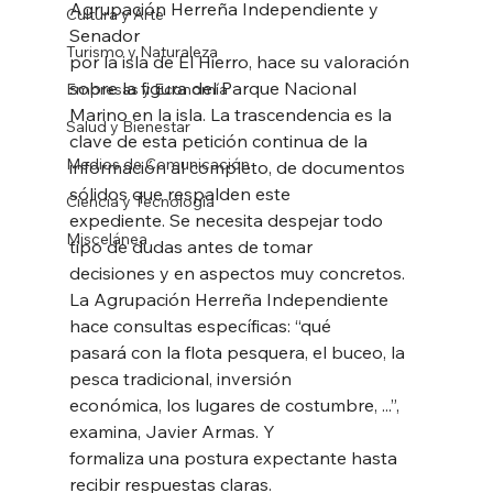
Agrupación Herreña Independiente y 
Cultura y Arte
Senador
Turismo y Naturaleza
por la isla de El Hierro, hace su valoración 
sobre la figura del Parque Nacional
Empresas y Economía
Marino en la isla. La trascendencia es la 
Salud y Bienestar
clave de esta petición continua de la
Medios de Comunicación
información al completo, de documentos 
sólidos que respalden este
Ciencia y Tecnología
expediente. Se necesita despejar todo 
Miscelánea
tipo de dudas antes de tomar
decisiones y en aspectos muy concretos.
La Agrupación Herreña Independiente 
hace consultas específicas: “qué
pasará con la flota pesquera, el buceo, la 
pesca tradicional, inversión
económica, los lugares de costumbre, ...”, 
examina, Javier Armas. Y
formaliza una postura expectante hasta 
recibir respuestas claras.