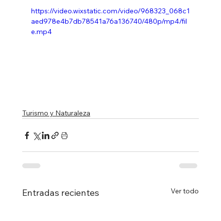
https://video.wixstatic.com/video/968323_068c1
aed978e4b7db78541a76a136740/480p/mp4/fil
e.mp4
Turismo y Naturaleza
Ver todo
Entradas recientes