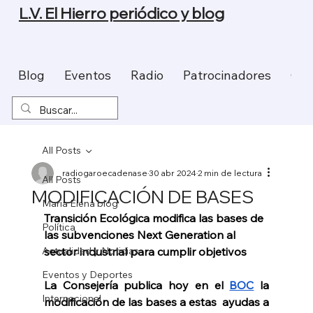
L.V. El Hierro periódico y blog
Blog
Eventos
Radio
Patrocinadores
Con
All Posts
radiogaroecadenase
30 abr 2024
2 min de lectura
All Posts
MODIFICACIÓN DE BASES
Maria Elena blog
Transición Ecológica modifica las bases de 
Política
las subvenciones Next Generation al 
Actualidad y Noticias
sector industrial para cumplir objetivos 
Eventos y Deportes
La Consejería publica hoy en el 
BOC
 la 
Internacional
modificación de las bases a estas  ayudas a 