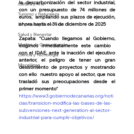
la descarbonización del sector industrial, 
Cultura y Arte
con un presupuesto de 74 millones de 
Turismo y Naturaleza
euros,  ampliando sus plazos de ejecución, 
ahora hasta el 31 de diciembre de 2025
Empresas y Economía
Salud y Bienestar
Zapata: “Cuando llegamos al Gobierno, 
Medios de Comunicación
exigimos inmediatamente este cambio   
con el IDAE, ante la inacción del ejecutivo 
Ciencia y Tecnología
anterior, el peligro de tener un gran 
Miscelánea
desistimiento de proyectos y mostrando 
con ello  nuestro apoyo al sector, que nos 
trasladó sus preocupaciones desde el 
primer momento”
https://www3.gobiernodecanarias.org/noti
cias/transicion-modifica-las-bases-de-las-
subvenciones-next-generation-al-sector-
industrial-para-cumplir-objetivos/