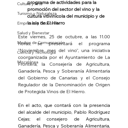
programa de actividades para la 
Cultura y Arte
promoción del sector del vino y la 
Turismo y Naturaleza
cultura vitivinícola del municipio y de 
la isla de El Hierro
Empresas y Economía
Salud y Bienestar
Este viernes, 25 de octubre, a las 11.00 
Medios de Comunicación
horas, se presentará el programa 
“Noviembre, mes del vino”, una iniciativa 
Ciencia y Tecnología
coorganizada por el Ayuntamiento de La 
Miscelánea
Frontera, la Consejería de Agricultura, 
Ganadería, Pesca y Soberanía Alimentaria 
del Gobierno de Canarias y el Consejo 
Regulador de la Denominación de Origen 
de Protegida Vinos de El Hierro.
En el acto, que contará con la presencia 
del alcalde del municipio, Pablo Rodríguez 
Cejas; el consejero de Agricultura, 
Ganadería, Pesca y Soberanía Alimentaria, 