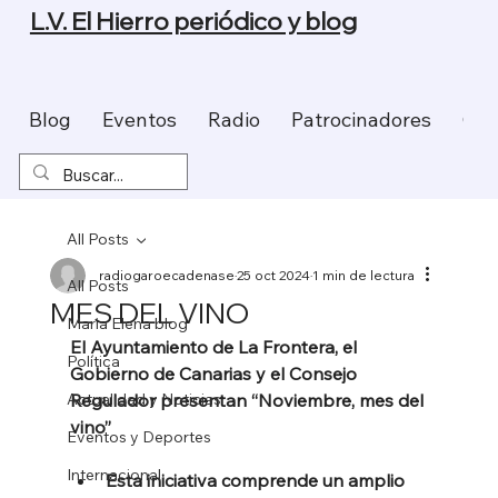
L.V. El Hierro periódico y blog
Blog
Eventos
Radio
Patrocinadores
Con
All Posts
radiogaroecadenase
25 oct 2024
1 min de lectura
All Posts
MES DEL VINO
Maria Elena blog
El Ayuntamiento de La Frontera, el 
Política
Gobierno de Canarias y el Consejo 
Actualidad y Noticias
Regulador presentan “Noviembre, mes del 
vino”
Eventos y Deportes
Internacional
Esta iniciativa comprende un amplio 