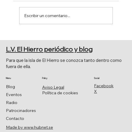
Escribir un comentario...
PRESENTACIÓN DEL PROGRAMA
FIESTAS PATRONALES DE LA
L.V. El Hierro periódico y blog
FRONTERA 2026
Para que la isla de El Hierro se conozca tanto dentro como
fuera de ella.
Menu
Policy
Social
Facebook
Blog
Aviso Legal
X
Política de cookies
Eventos
Radio
Patrocinadores
Contacto
Made by www.hubnet.se