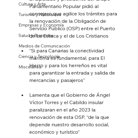
Cultura y Arte
Parlamentario Popular pidió al 
consejero que agilice los trámites para 
Turismo y Naturaleza
la renovación de la Obligación de 
Empresas y Economía
Servicio Público (OSP) entre el Puerto 
Salud y Bienestar
de La Estaca y el de Los Cristianos 
Medios de Comunicación
“Si para Canarias la conectividad 
Ciencia y Tecnología
marítima es fundamental, para El 
Hierro y para los herreños es vital 
Miscelánea
para garantizar la entrada y salida de 
mercancías y pasajeros”
Lamenta que el Gobierno de Ángel 
Víctor Torres y el Cabildo insular 
paralizaran en el año 2023 la 
renovación de esta OSP, “de la que 
depende nuestro desarrollo social, 
económico y turístico”