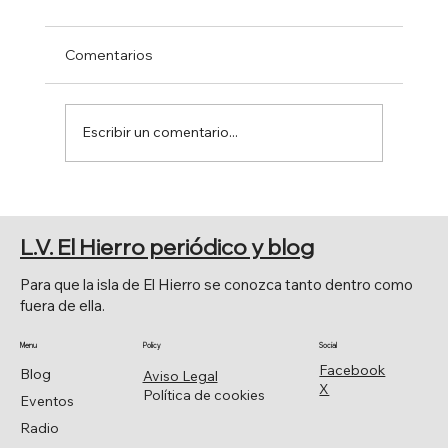
Comentarios
Escribir un comentario...
EL SENADO APRUEBA POR
UNANIMIDAD LA MOCIÓN DE JAVIER
L.V. El Hierro periódico y blog
ARMAS.
Para que la isla de El Hierro se conozca tanto dentro como
fuera de ella.
Menu
Policy
Social
Facebook
Blog
Aviso Legal
X
Política de cookies
Eventos
Radio