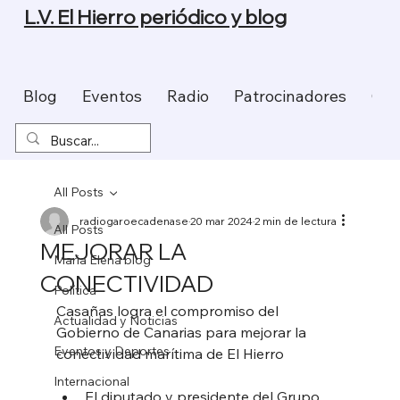
L.V. El Hierro periódico y blog
Blog
Eventos
Radio
Patrocinadores
Con
All Posts
radiogaroecadenase
20 mar 2024
2 min de lectura
All Posts
MEJORAR LA
Maria Elena blog
CONECTIVIDAD
Política
Casañas logra el compromiso del 
Actualidad y Noticias
Gobierno de Canarias para mejorar la 
Eventos y Deportes
conectividad marítima de El Hierro
Internacional
El diputado y presidente del Grupo 