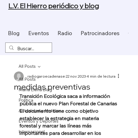
L.V. El Hierro periódico y blog
Blog
Eventos
Radio
Patrocinadores
Con
All Posts
radiogaroecadenase
22 nov 2023
4 min de lectura
All Posts
medidas preventivas
Maria Elena blog
Transición Ecológica saca a información 
Política
pública el nuevo Plan Forestal de Canarias
Actualidad y Noticias
El documento tiene como objetivo 
establecer la estrategia en materia 
Eventos y Deportes
forestal y marcar las líneas más 
Internacional
importantes para desarrollar en los 