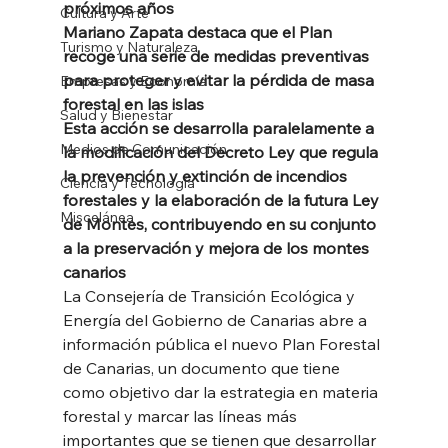
próximos años
Cultura y Arte
Mariano Zapata destaca que el Plan 
Turismo y Naturaleza
recoge una serie de medidas preventivas 
para proteger y evitar la pérdida de masa 
Empresas y Economía
forestal en las islas
Salud y Bienestar
Esta acción se desarrolla paralelamente a 
Medios de Comunicación
la modificación del Decreto Ley que regula 
la prevención y extinción de incendios 
Ciencia y Tecnología
forestales y la elaboración de la futura Ley 
Miscelánea
de Montes, contribuyendo en su conjunto 
a la preservación y mejora de los montes 
canarios
La Consejería de Transición Ecológica y 
Energía del Gobierno de Canarias abre a 
información pública el nuevo Plan Forestal 
de Canarias, un documento que tiene 
como objetivo dar la estrategia en materia 
forestal y marcar las líneas más 
importantes que se tienen que desarrollar 