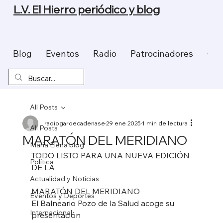
L.V. El Hierro periódico y blog
Blog
Eventos
Radio
Patrocinadores
Con
All Posts
radiogaroecadenase
29 ene 2025
1 min de lectura
All Posts
MARATÓN DEL MERIDIANO
Maria Elena blog
TODO LISTO PARA UNA NUEVA EDICIÓN 
Política
DE LA
Actualidad y Noticias
MARATÓN DEL MERIDIANO
Eventos y Deportes
El Balneario Pozo de la Salud acoge su 
Internacional
presentación