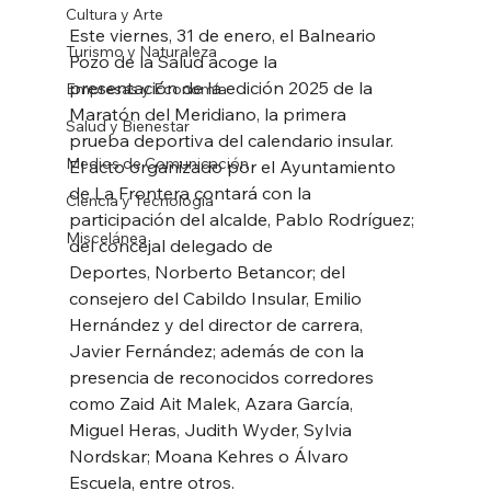
Cultura y Arte
Este viernes, 31 de enero, el Balneario 
Turismo y Naturaleza
Pozo de la Salud acoge la
presentación de la edición 2025 de la 
Empresas y Economía
Maratón del Meridiano, la primera
Salud y Bienestar
prueba deportiva del calendario insular.
Medios de Comunicación
El acto organizado por el Ayuntamiento 
de La Frontera contará con la
Ciencia y Tecnología
participación del alcalde, Pablo Rodríguez; 
Miscelánea
del concejal delegado de
Deportes, Norberto Betancor; del 
consejero del Cabildo Insular, Emilio
Hernández y del director de carrera, 
Javier Fernández; además de con la
presencia de reconocidos corredores 
como Zaid Ait Malek, Azara García,
Miguel Heras, Judith Wyder, Sylvia 
Nordskar; Moana Kehres o Álvaro
Escuela, entre otros.