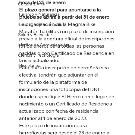
hora del 25 de enero
Cultura y Arte
El plazo general para apuntarse a la 
Turismo y Naturaleza
prueba se abrirá a partir del 31 de enero
La organización de la Magma Bike 
Empresas y Economía
Maratón habilitará un plazo de inscripción 
Salud y Bienestar
previo a la apertura oficial de inscripciones 
Medios de Comunicación
(31 de enero) para todas las personas 
nacidas o con Certificado de Residencia en 
Ciencia y Tecnología
la isla actualizado. 
Miscelánea
Para que la inscripción de herreño/a sea 
efectiva, tendrán que adjuntar en el 
formulario de la plataforma de 
inscripciones una fotocopia del DNI 
donde especifique El Hierro como lugar de 
nacimiento o un Certificado de Residencia 
actualizado con fecha de residencia 
anterior al 1 de enero de 2023. 
Este plazo de inscripción para 
herreños/as será desde el 23 de enero a 