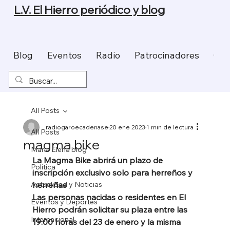
L.V. El Hierro periódico y blog
Blog
Eventos
Radio
Patrocinadores
Con
All Posts
radiogaroecadenase
20 ene 2023
1 min de lectura
All Posts
magma bike
Maria Elena blog
La Magma Bike abrirá un plazo de 
Política
inscripción exclusivo solo para herreños y 
Actualidad y Noticias
herreñas
Las personas nacidas o residentes en El 
Eventos y Deportes
Hierro podrán solicitar su plaza entre las 
Internacional
19:00 horas del 23 de enero y la misma 