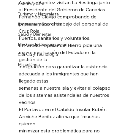
Armiche Benítez visitan La Restinga junto 
Cultura y Arte
al Presidente del Gobierno de Canarias
Turismo y Naturaleza
Fernando Clavijo comprobando de 
primera mano el trabajo del personal de 
Empresas y Economía
Cruz Roja,
Salud y Bienestar
Puertos, sanitarios y voluntarios. 
Medios de Comunicación
El Partido Popular del Hierro pide una 
mayor implicación del Estado en la 
Ciencia y Tecnología
gestión de la
Miscelánea
inmigración para garantizar la asistencia 
adecuada a los inmigrantes que han 
llegado estas
semanas a nuestra isla y evitar el colapso 
de los sistemas asistenciales de nuestros 
vecinos.
El Portavoz en el Cabildo Insular Rubén 
Armiche Benitez afirma que "muchos 
quieren
minimizar esta problemática para no 