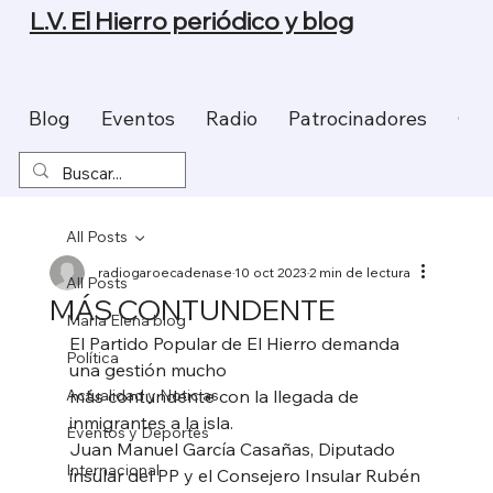
L.V. El Hierro periódico y blog
Blog
Eventos
Radio
Patrocinadores
Con
All Posts
radiogaroecadenase
10 oct 2023
2 min de lectura
All Posts
MÁS CONTUNDENTE
Maria Elena blog
El Partido Popular de El Hierro demanda 
Política
una gestión mucho
Actualidad y Noticias
más contundente con la llegada de 
inmigrantes a la isla. 
Eventos y Deportes
Juan Manuel García Casañas, Diputado 
Internacional
insular del PP y el Consejero Insular Rubén