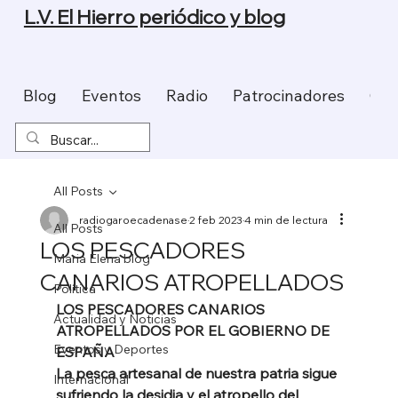
L.V. El Hierro periódico y blog
Blog
Eventos
Radio
Patrocinadores
Con
All Posts
radiogaroecadenase
2 feb 2023
4 min de lectura
All Posts
LOS PESCADORES
Maria Elena blog
CANARIOS ATROPELLADOS
Política
LOS PESCADORES CANARIOS 
Actualidad y Noticias
ATROPELLADOS POR EL GOBIERNO DE 
Eventos y Deportes
ESPAÑA
La pesca artesanal de nuestra patria sigue 
Internacional
sufriendo la desidia y el atropello del 