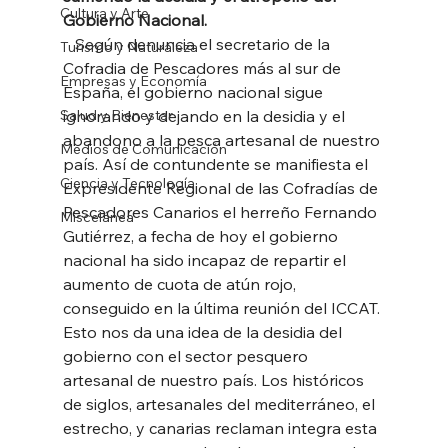
Cultura y Arte
Gobierno Nacional.
   Según denuncia el secretario de la 
Turismo y Naturaleza
Cofradia de Pescadores más al sur de 
Empresas y Economía
España, el gobierno nacional sigue 
Salud y Bienestar
ignorando y dejando en la desidia y el 
abandono a la pesca artesanal de nuestro 
Medios de Comunicación
país. Así de contundente se manifiesta el 
Ciencia y Tecnología
Expresidente Regional de las Cofradías de 
Pescadores Canarios el herreño Fernando 
Miscelánea
Gutiérrez, a fecha de hoy el gobierno 
nacional ha sido incapaz de repartir el 
aumento de cuota de atún rojo, 
conseguido en la última reunión del ICCAT. 
Esto nos da una idea de la desidia del 
gobierno con el sector pesquero 
artesanal de nuestro país. Los históricos 
de siglos, artesanales del mediterráneo, el 
estrecho, y canarias reclaman integra esta 