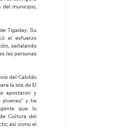
del municipio, 
de Tigaday. Su 
có el esfuerzo 
ión, señalando 
as las personas 
io del Cabildo 
a la isla de El 
e apostaron y 
jóvenes” y ha 
 gente que lo 
e Cultura del 
o; así como el 