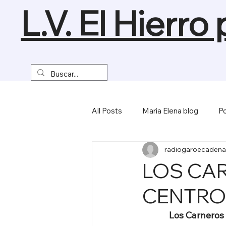
L.V. El Hierro
All Posts
Maria Elena blog
Po
radiogaroecadena
Turismo y Naturaleza
Empre
LOS CAR
CENTRO
Miscelánea
Los Carneros 