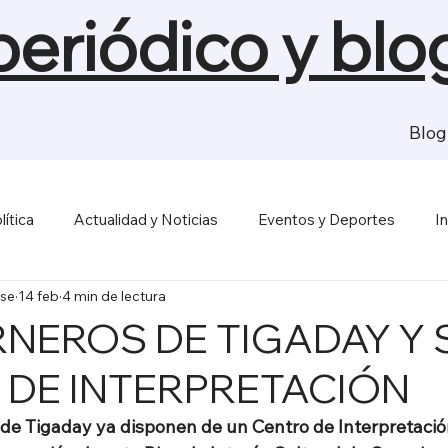
 periódico y blo
Blog
lítica
Actualidad y Noticias
Eventos y Deportes
I
se
14 feb
4 min de lectura
sas y Economía
Salud y Bienestar
Medios de Comunica
NEROS DE TIGADAY Y 
 DE INTERPRETACIÓN
de Tigaday ya disponen de un Centro de Interpretación