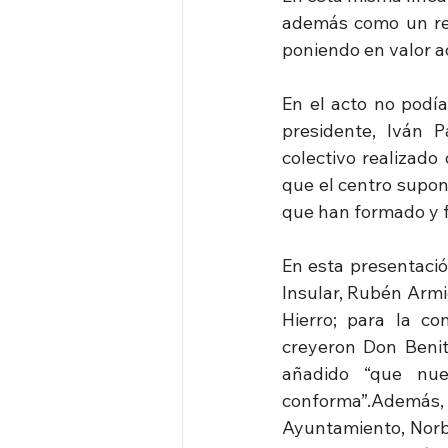
además como un recu
poniendo en valor aq
En el acto no podía
presidente, Iván P
colectivo realizado
que el centro supon
que han formado y f
En esta presentació
Insular, Rubén Armic
Hierro; para la co
creyeron Don Benit
añadido “que nues
conforma”.Además, 
Ayuntamiento, Norbe