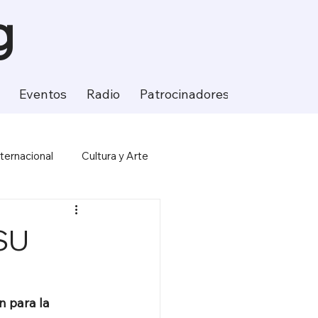
g
Eventos
Radio
Patrocinadores
Contacto
nternacional
Cultura y Arte
ción
Ciencia y Tecnología
SU
 para la 