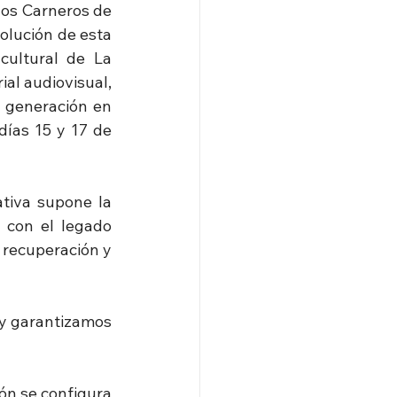
los Carneros de 
olución de esta 
ultural de La 
al audiovisual, 
 generación en 
ías 15 y 17 de 
tiva supone la 
 con el legado 
recuperación y 
 y garantizamos 
ón se configura 