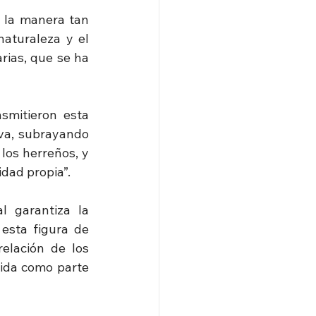
 la manera tan 
aturaleza y el 
rias, que se ha 
mitieron esta 
va, subrayando 
os herreños, y 
dad propia”.
 garantiza la 
esta figura de 
elación de los 
ida como parte 