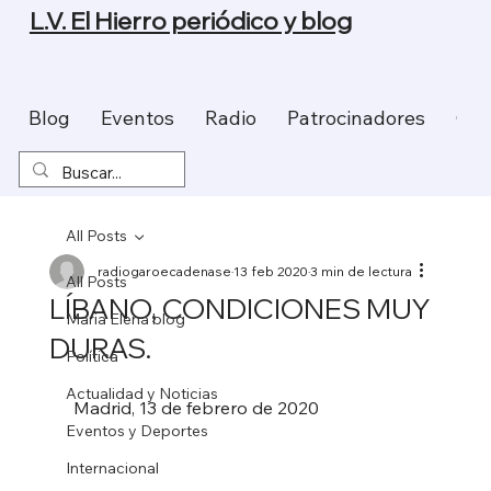
L.V. El Hierro periódico y blog
Blog
Eventos
Radio
Patrocinadores
Con
All Posts
radiogaroecadenase
13 feb 2020
3 min de lectura
All Posts
LÍBANO, CONDICIONES MUY
Maria Elena blog
DURAS.
Política
Actualidad y Noticias
 Madrid, 13 de febrero de 2020
Eventos y Deportes
Internacional