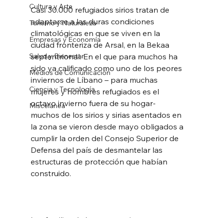
Cultura y Arte
Casi 30.000 refugiados sirios tratan de 
adaptarse a las duras condiciones 
Turismo y Naturaleza
climatológicas en que se viven en la 
Empresas y Economía
ciudad fronteriza de Arsal, en la Bekaa 
Salud y Bienestar
septentrional. En el que para muchos ha 
sido ya calificado como uno de los peores 
Medios de Comunicación
inviernos de Líbano – para muchas 
Ciencia y Tecnología
mujeres y hombres refugiados es el 
octavo invierno fuera de su hogar- 
Miscelánea
muchos de los sirios y sirias asentados en 
la zona se vieron desde mayo obligados a 
cumplir la orden del Consejo Superior de 
Defensa del país de desmantelar las 
estructuras de protección que habían 
construido.