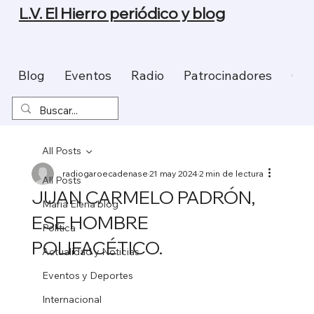
L.V. El Hierro periódico y blog
Blog
Eventos
Radio
Patrocinadores
Con
All Posts
radiogaroecadenase
21 may 2024
2 min de lectura
All Posts
JUAN CARMELO PADRÓN,
Maria Elena blog
ESE HOMBRE
Política
POLIFACÉTICO.
Actualidad y Noticias
Eventos y Deportes
Internacional