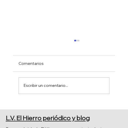
Comentarios
Escribir un comentario...
NUEVA EDICIÓN DEL LIBRO
"CRÓNICAS PRETÉRITAS" DE
L.V. El Hierro periódico y blog
DONACIO CEJAS