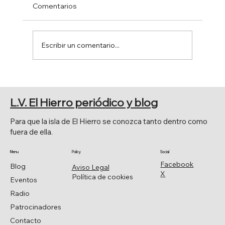
Comentarios
Escribir un comentario...
EL SENADO APRUEBA POR
UNANIMIDAD LA MOCIÓN DE JAVIER
L.V. El Hierro periódico y blog
ARMAS.
Para que la isla de El Hierro se conozca tanto dentro como
fuera de ella.
Menu
Policy
Social
Facebook
Blog
Aviso Legal
X
Política de cookies
Eventos
Radio
Patrocinadores
Contacto