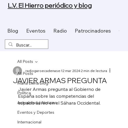
L.V. El Hierro periódico y blog
Blog
Eventos
Radio
Patrocinadores
Con
All Posts
radiogaroecadenase
12 mar 2024
2 min de lectura
All Posts
JAVIER ARMAS PREGUNTA
Maria Elena blog
Javier Armas pregunta al Gobierno de 
Política
España sobre las competencias del 
Actualidad y Noticias
espacio aéreo en el Sáhara Occidental.
Eventos y Deportes
Internacional